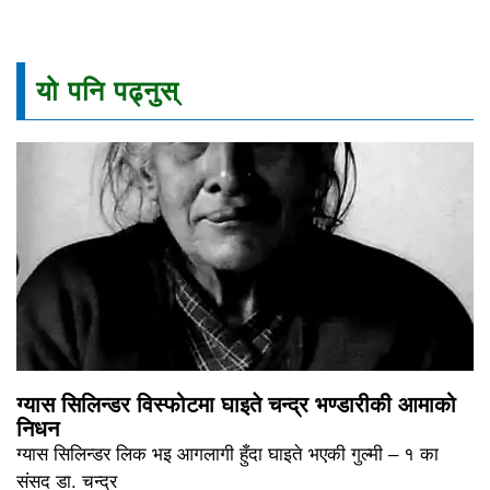
यो पनि पढ्नुस्
ग्यास सिलिन्डर विस्फोटमा घाइते चन्द्र भण्डारीकी आमाको
निधन
ग्यास सिलिन्डर लिक भइ आगलागी हुँदा घाइते भएकी गुल्मी – १ का
संसद डा. चन्द्र