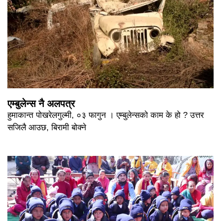
एम्बुलेन्स नै अलपत्र
हुमाकान्त पोखरेलगुल्मी, ०३ फागुन । एम्बुलेन्सको काम के हो ? उत्तर
सजिलै आउछ, बिरामी बोक्ने