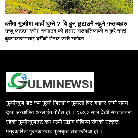
दसैंमा गुल्मीमा कहाँ घुम्ने ? यि हुन् छुटाउनै नहुने गन्तब्यहरु
सन्जु काउछा दसैंमा नरमाउने को होला? बालबालिकाको त कुरै नगरौं
बुढापाकासम्मलाई दशैँको रौनक उस्तै लागेको
गुल्मीन्युज डट कम गुल्मी जिल्ला र गुल्मेली बिट बनाएर लामो समय
देखी सन्चालित अन्लाईन पोर्टल हो । २०६२ साल देखी सन्चालनमा
रहेको गुल्मीन्युजडट कम गुल्मी उद्योग बाँणिज्य संघको उत्कृष्ट
पत्रकारिता पुरस्कारबाट पुरस्कृत संचारसँस्था हो ।