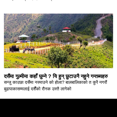
दसैंमा गुल्मीमा कहाँ घुम्ने ? यि हुन् छुटाउनै नहुने गन्तब्यहरु
सन्जु काउछा दसैंमा नरमाउने को होला? बालबालिकाको त कुरै नगरौं
बुढापाकासम्मलाई दशैँको रौनक उस्तै लागेको