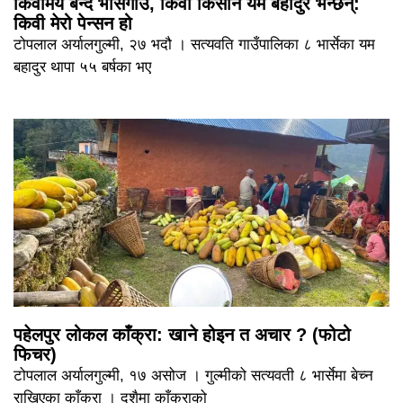
किवीमय बन्दै भार्सेगाउँ, किवी किसान यम बहादुर भन्छन्:
किवी मेरो पेन्सन हो
टोपलाल अर्यालगुल्मी, २७ भदौ । सत्यवति गाउँपालिका ८ भार्सेका यम
बहादुर थापा ५५ बर्षका भए
पहेलपुर लोकल काँक्रा: खाने होइन त अचार ? (फोटो
फिचर)
टोपलाल अर्यालगुल्मी, १७ असोज । गुल्मीको सत्यवती ८ भार्सेमा बेच्न
राखिएका काँक्रा । दशैमा काँक्राको