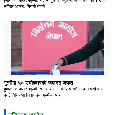
हुमाकान्त पोखरेलगुल्मी, ०३ फागुन । एम्बुलेन्सको काम के हो ? उत्तर
सजिलै आउछ, बिरामी बोक्ने
गुल्मीमा ५० उम्मेदवारको जमानत जफत
हुमाकान्त पोखरेलगुल्मी, ११ मंसिर । मंसिर ४ गते सम्पन्न प्रदेश र
प्रतिनिधिसभा निर्वाचनमा गुल्मीमा ५०