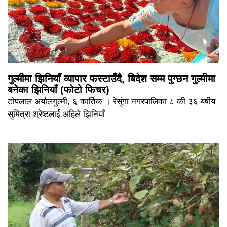
गुल्मीमा झिनियाँ व्यापार फस्टाउँदै, बिदेश सम्म पुग्छन गुल्मीमा
बनेका झिनियाँ (फोटो फिचर)
टोपलाल अर्यालगुल्मी, ६ कार्तिक । रेसुंगा नगरपालिका ८ की ३६ बर्षीय
सुमित्रा श्रेष्ठलाई अहिले झिनियाँ