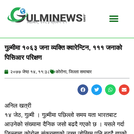
Skip
to
content
बिहीबार, २०८३ श्रावण २१
गुल्मीमा १०६३ जना व्यक्ति क्वारेन्टिन, १११ जनाको
पिसिआर परिक्षण
२०७७ जेष्ठ १४, ११:३८
कोरोना
,
जिल्ला समाचार
अनिल खत्री
१४ जेठ, गुल्मी । गुल्मीमा पछिल्लो समय यता भारतबाट
आउनेको संख्यामा दैनिक जसो बढदै गएको छ । यसले गर्दा
जिल्लामा कोरोना संक्रमणको उच्च जोखिम पनि बढदै गएको