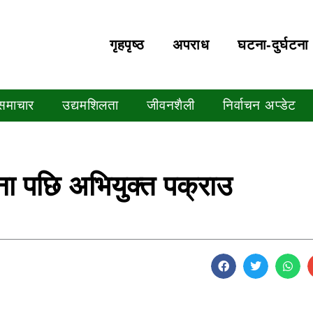
गृहपृष्‍ठ
अपराध
घटना-दुर्घटना
 समाचार
उद्यमशिलता
जीवनशैली
निर्वाचन अप्डेट
िना पछि अभियुक्त पक्राउ