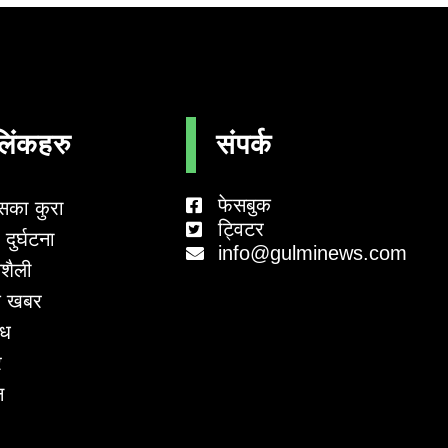
लिंकहरु
संपर्क
फेसबुक
सका कुरा
ट्विटर
दुर्घटना
info@gulminews.com
शैली
 खबर
ाध
र
न