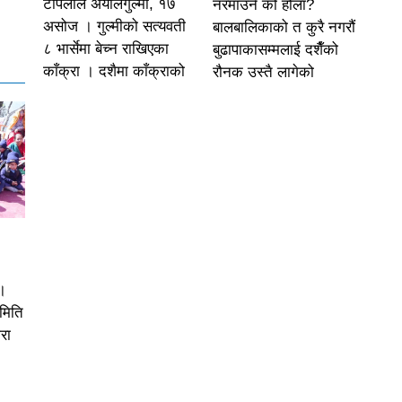
टोपलाल अर्यालगुल्मी, १७
नरमाउने को होला?
असोज । गुल्मीको सत्यवती
बालबालिकाको त कुरै नगरौं
८ भार्सेमा बेच्न राखिएका
बुढापाकासम्मलाई दशैँको
काँक्रा । दशैमा काँक्राको
रौनक उस्तै लागेको
।
समिति
रा