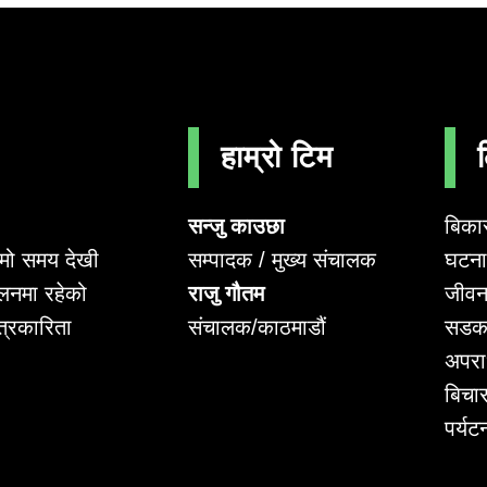
हाम्रो टिम
सन्जु काउछा
बिका
सम्पादक / मुख्य संचालक
घटना 
लामो समय देखी
राजु गौतम
जीवन
लनमा रहेको
संचालक/काठमाडौं
सडक
पत्रकारिता
अपर
बिचा
पर्यट