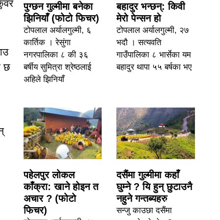
ुँवर
पुग्छन गुल्मीमा बनेका
बहादुर भन्छन्: किवी
झिनियाँ (फोटो फिचर)
मेरो पेन्सन हो
टोपलाल अर्यालगुल्मी, ६
टोपलाल अर्यालगुल्मी, २७
कार्तिक । रेसुंगा
भदौ । सत्यवति
राउ
नगरपालिका ८ की ३६
गाउँपालिका ८ भार्सेका यम
ो छ
बर्षीय सुमित्रा श्रेष्ठलाई
बहादुर थापा ५५ बर्षका भए
अहिले झिनियाँ
्
पहेलपुर लोकल
दसैंमा गुल्मीमा कहाँ
काँक्रा: खाने होइन त
घुम्ने ? यि हुन् छुटाउनै
अचार ? (फोटो
नहुने गन्तब्यहरु
फिचर)
सन्जु काउछा दसैंमा