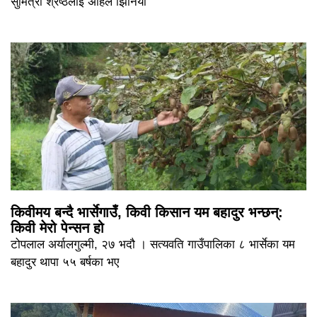
सुमित्रा श्रेष्ठलाई अहिले झिनियाँ
किवीमय बन्दै भार्सेगाउँ, किवी किसान यम बहादुर भन्छन्:
किवी मेरो पेन्सन हो
टोपलाल अर्यालगुल्मी, २७ भदौ । सत्यवति गाउँपालिका ८ भार्सेका यम
बहादुर थापा ५५ बर्षका भए