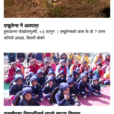
एम्बुलेन्स नै अलपत्र
हुमाकान्त पोखरेलगुल्मी, ०३ फागुन । एम्बुलेन्सको काम के हो ? उत्तर
सजिलै आउछ, बिरामी बोक्ने
रातचौरका विद्यार्थीलाई न्यानो कपडा वितरण