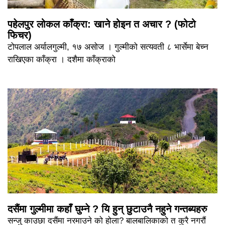
पहेलपुर लोकल काँक्रा: खाने होइन त अचार ? (फोटो
फिचर)
टोपलाल अर्यालगुल्मी, १७ असोज । गुल्मीको सत्यवती ८ भार्सेमा बेच्न
राखिएका काँक्रा । दशैमा काँक्राको
दसैंमा गुल्मीमा कहाँ घुम्ने ? यि हुन् छुटाउनै नहुने गन्तब्यहरु
सन्जु काउछा दसैंमा नरमाउने को होला? बालबालिकाको त कुरै नगरौं