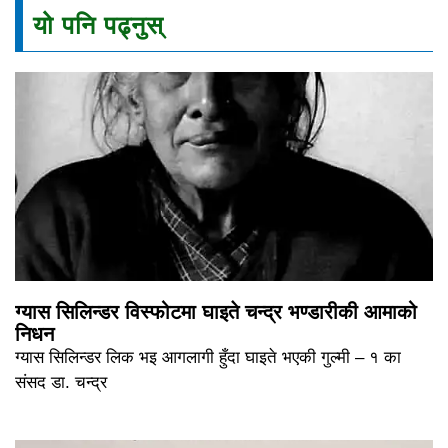
यो पनि पढ्नुस्
ग्यास सिलिन्डर विस्फोटमा घाइते चन्द्र भण्डारीकी आमाको
निधन
ग्यास सिलिन्डर लिक भइ आगलागी हुँदा घाइते भएकी गुल्मी – १ का
संसद डा. चन्द्र