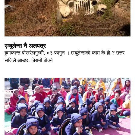
एम्बुलेन्स नै अलपत्र
हुमाकान्त पोखरेलगुल्मी, ०३ फागुन । एम्बुलेन्सको काम के हो ? उत्तर
सजिलै आउछ, बिरामी बोक्ने