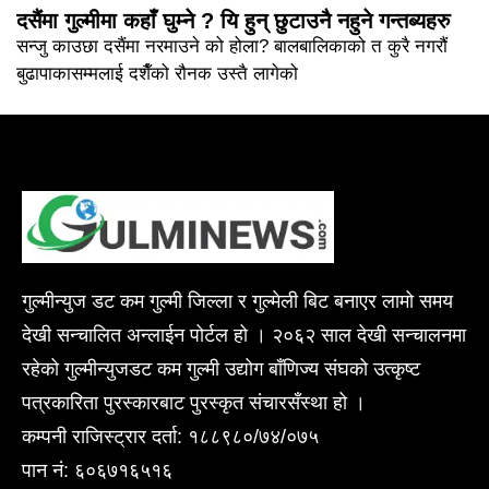
दसैंमा गुल्मीमा कहाँ घुम्ने ? यि हुन् छुटाउनै नहुने गन्तब्यहरु
सन्जु काउछा दसैंमा नरमाउने को होला? बालबालिकाको त कुरै नगरौं
बुढापाकासम्मलाई दशैँको रौनक उस्तै लागेको
गुल्मीन्युज डट कम गुल्मी जिल्ला र गुल्मेली बिट बनाएर लामो समय
देखी सन्चालित अन्लाईन पोर्टल हो । २०६२ साल देखी सन्चालनमा
रहेको गुल्मीन्युजडट कम गुल्मी उद्योग बाँणिज्य संघको उत्कृष्ट
पत्रकारिता पुरस्कारबाट पुरस्कृत संचारसँस्था हो ।
कम्पनी राजिस्ट्रार दर्ता: १८८९८०/७४/०७५
पान नं: ६०६७१६५१६