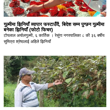
गुल्मीमा झिनियाँ व्यापार फस्टाउँदै, बिदेश सम्म पुग्छन गुल्मीमा
बनेका झिनियाँ (फोटो फिचर)
टोपलाल अर्यालगुल्मी, ६ कार्तिक । रेसुंगा नगरपालिका ८ की ३६ बर्षीय
सुमित्रा श्रेष्ठलाई अहिले झिनियाँ