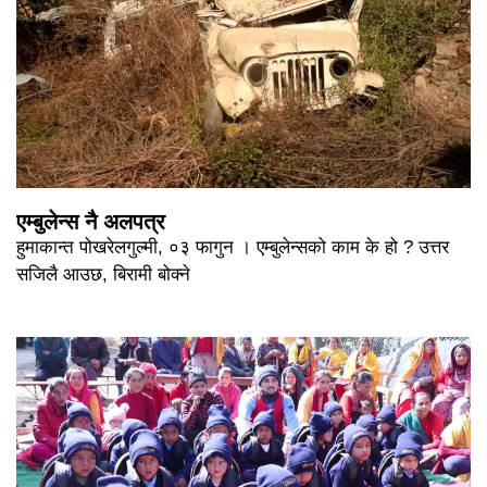
एम्बुलेन्स नै अलपत्र
हुमाकान्त पोखरेलगुल्मी, ०३ फागुन । एम्बुलेन्सको काम के हो ? उत्तर
सजिलै आउछ, बिरामी बोक्ने