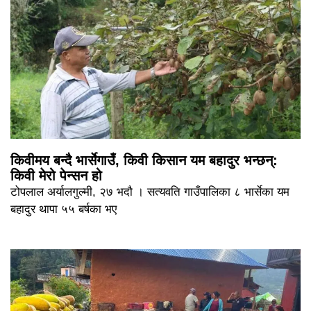
किवीमय बन्दै भार्सेगाउँ, किवी किसान यम बहादुर भन्छन्:
किवी मेरो पेन्सन हो
टोपलाल अर्यालगुल्मी, २७ भदौ । सत्यवति गाउँपालिका ८ भार्सेका यम
बहादुर थापा ५५ बर्षका भए