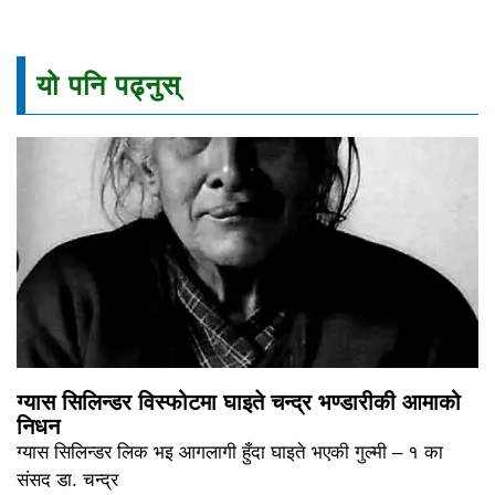
यो पनि पढ्नुस्
ग्यास सिलिन्डर विस्फोटमा घाइते चन्द्र भण्डारीकी आमाको
निधन
ग्यास सिलिन्डर लिक भइ आगलागी हुँदा घाइते भएकी गुल्मी – १ का
संसद डा. चन्द्र