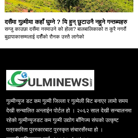
दसैंमा गुल्मीमा कहाँ घुम्ने ? यि हुन् छुटाउनै नहुने गन्तब्यहरु
सन्जु काउछा दसैंमा नरमाउने को होला? बालबालिकाको त कुरै नगरौं
बुढापाकासम्मलाई दशैँको रौनक उस्तै लागेको
गुल्मीन्युज डट कम गुल्मी जिल्ला र गुल्मेली बिट बनाएर लामो समय
देखी सन्चालित अन्लाईन पोर्टल हो । २०६२ साल देखी सन्चालनमा
रहेको गुल्मीन्युजडट कम गुल्मी उद्योग बाँणिज्य संघको उत्कृष्ट
पत्रकारिता पुरस्कारबाट पुरस्कृत संचारसँस्था हो ।