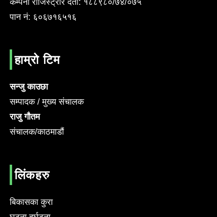
कम्पनी राजिस्ट्रार दर्ता: १८८९८०/७४/०७५
पान नं: ६०६७१६५१६
हाम्रो टिम
सन्जु काउछा
सम्पादक / मुख्य संचालक
राजु गौतम
संचालक/काठमाडौं
लिंकहरु
बिकासका कुरा
घटना दुर्घटना