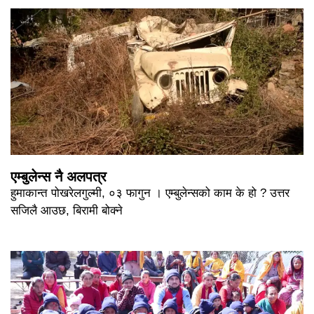
एम्बुलेन्स नै अलपत्र
हुमाकान्त पोखरेलगुल्मी, ०३ फागुन । एम्बुलेन्सको काम के हो ? उत्तर
सजिलै आउछ, बिरामी बोक्ने