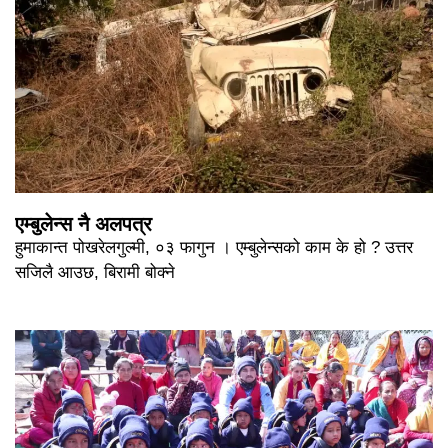
एम्बुलेन्स नै अलपत्र
हुमाकान्त पोखरेलगुल्मी, ०३ फागुन । एम्बुलेन्सको काम के हो ? उत्तर
सजिलै आउछ, बिरामी बोक्ने