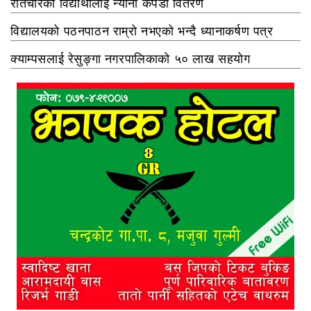
रातचौरका विद्यार्थीलाई न्यानो कपडा वितरण
विद्यालयको पठनपाठन राम्रो नभएको भन्दै ध्यानाकर्षण पत्र
क्याम्पसलाई रेसुङ्गा नगरपालिकाको ५० लाख सहयोग