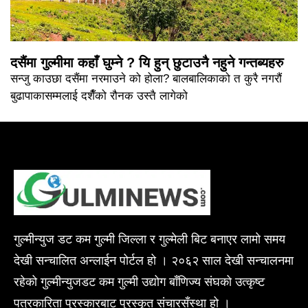
दसैंमा गुल्मीमा कहाँ घुम्ने ? यि हुन् छुटाउनै नहुने गन्तब्यहरु
सन्जु काउछा दसैंमा नरमाउने को होला? बालबालिकाको त कुरै नगरौं
बुढापाकासम्मलाई दशैँको रौनक उस्तै लागेको
गुल्मीन्युज डट कम गुल्मी जिल्ला र गुल्मेली बिट बनाएर लामो समय
देखी सन्चालित अन्लाईन पोर्टल हो । २०६२ साल देखी सन्चालनमा
रहेको गुल्मीन्युजडट कम गुल्मी उद्योग बाँणिज्य संघको उत्कृष्ट
पत्रकारिता पुरस्कारबाट पुरस्कृत संचारसँस्था हो ।