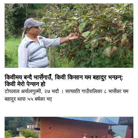
किवीमय बन्दै भार्सेगाउँ, किवी किसान यम बहादुर भन्छन्:
किवी मेरो पेन्सन हो
टोपलाल अर्यालगुल्मी, २७ भदौ । सत्यवति गाउँपालिका ८ भार्सेका यम
बहादुर थापा ५५ बर्षका भए