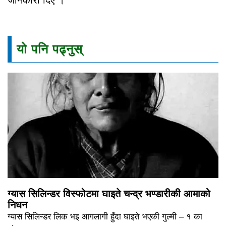
यो पनि पढ्नुस्
ग्यास सिलिन्डर विस्फोटमा घाइते चन्द्र भण्डारीकी आमाको
निधन
ग्यास सिलिन्डर लिक भइ आगलागी हुँदा घाइते भएकी गुल्मी – १ का