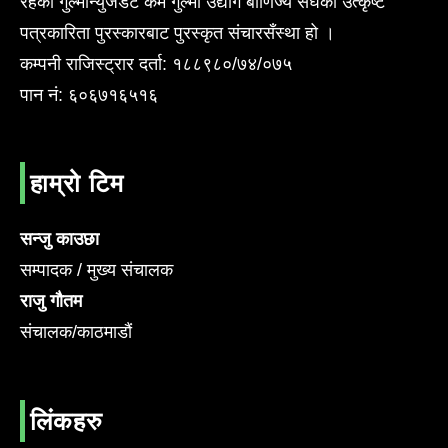
रहेको गुल्मीन्युजडट कम गुल्मी उद्योग बाँणिज्य संघको उत्कृष्ट
पत्रकारिता पुरस्कारबाट पुरस्कृत संचारसँस्था हो ।
कम्पनी राजिस्ट्रार दर्ता: १८८९८०/७४/०७५
पान नं: ६०६७१६५१६
हाम्रो टिम
सन्जु काउछा
सम्पादक / मुख्य संचालक
राजु गौतम
संचालक/काठमाडौं
लिंकहरु