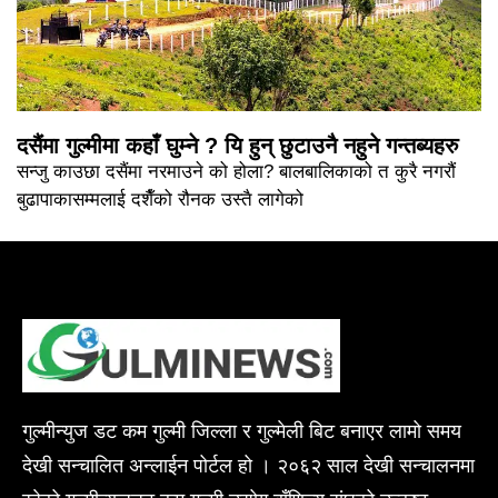
दसैंमा गुल्मीमा कहाँ घुम्ने ? यि हुन् छुटाउनै नहुने गन्तब्यहरु
सन्जु काउछा दसैंमा नरमाउने को होला? बालबालिकाको त कुरै नगरौं
बुढापाकासम्मलाई दशैँको रौनक उस्तै लागेको
गुल्मीन्युज डट कम गुल्मी जिल्ला र गुल्मेली बिट बनाएर लामो समय
देखी सन्चालित अन्लाईन पोर्टल हो । २०६२ साल देखी सन्चालनमा