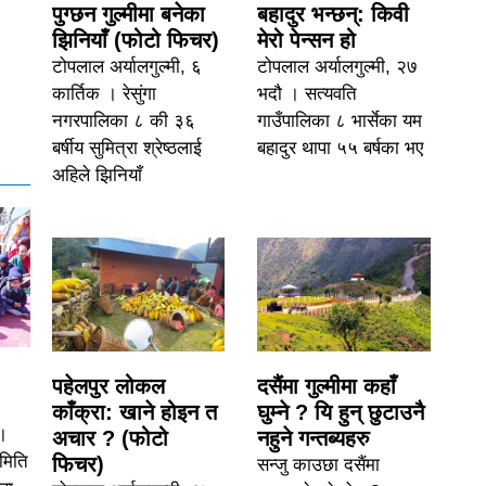
पुग्छन गुल्मीमा बनेका
बहादुर भन्छन्: किवी
झिनियाँ (फोटो फिचर)
मेरो पेन्सन हो
टोपलाल अर्यालगुल्मी, ६
टोपलाल अर्यालगुल्मी, २७
कार्तिक । रेसुंगा
भदौ । सत्यवति
नगरपालिका ८ की ३६
गाउँपालिका ८ भार्सेका यम
बर्षीय सुमित्रा श्रेष्ठलाई
बहादुर थापा ५५ बर्षका भए
अहिले झिनियाँ
पहेलपुर लोकल
दसैंमा गुल्मीमा कहाँ
काँक्रा: खाने होइन त
घुम्ने ? यि हुन् छुटाउनै
।
अचार ? (फोटो
नहुने गन्तब्यहरु
समिति
फिचर)
सन्जु काउछा दसैंमा