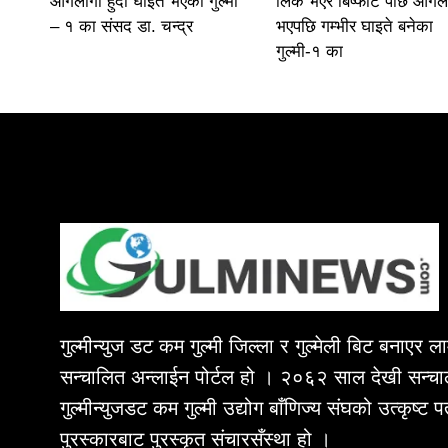
आगलागी हुँदा घाइते भएकी गुल्मी
लिक भएर बिष्फोट पछि आगल
– १ का संसद डा. चन्द्र
भएपछि गम्भीर घाइते बनेका
गुल्मी-१ का
गुल्मीन्युज डट कम गुल्मी जिल्ला र गुल्मेली बिट बनाएर 
सन्चालित अन्लाईन पोर्टल हो । २०६२ साल देखी सन्चा
गुल्मीन्युजडट कम गुल्मी उद्योग बाँणिज्य संघको उत्कृष्ट 
पुरस्कारबाट पुरस्कृत संचारसँस्था हो ।