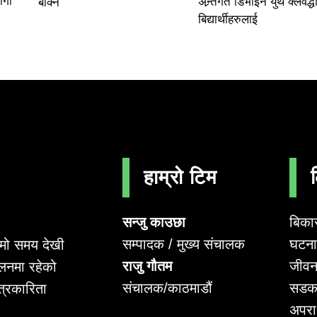
ागी
अन्र्तगत डिभाइन युथ क्लवद्धा
बोक्ने
बिद्यार्थीहरुलाई
हाम्रो टिम
सन्जु काउछा
बिका
सम्पादक / मुख्य संचालक
घटना 
लामो समय देखी
राजु गौतम
जीवन
लनमा रहेको
संचालक/काठमाडौं
सडक
पत्रकारिता
अपर