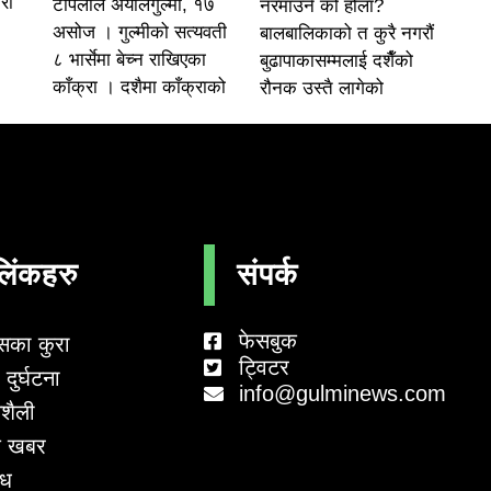
रा
टोपलाल अर्यालगुल्मी, १७
नरमाउने को होला?
असोज । गुल्मीको सत्यवती
बालबालिकाको त कुरै नगरौं
८ भार्सेमा बेच्न राखिएका
बुढापाकासम्मलाई दशैँको
काँक्रा । दशैमा काँक्राको
रौनक उस्तै लागेको
लिंकहरु
संपर्क
फेसबुक
सका कुरा
ट्विटर
दुर्घटना
info@gulminews.com
शैली
 खबर
ाध