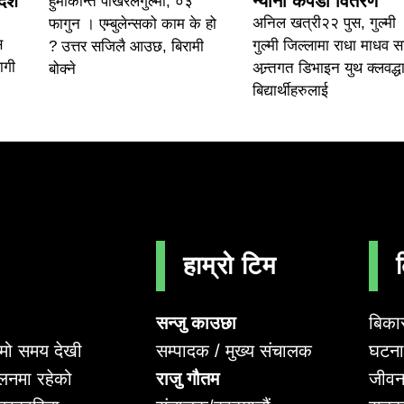
देश
न्यानो कपडा वितरण
हुमाकान्त पोखरेलगुल्मी, ०३
अनिल खत्री२२ पुस, गुल्मी 
फागुन । एम्बुलेन्सको काम के हो
स
गुल्मी जिल्लामा राधा माधव 
? उत्तर सजिलै आउछ, बिरामी
ागी
अन्र्तगत डिभाइन युथ क्लवद्धा
बोक्ने
बिद्यार्थीहरुलाई
हाम्रो टिम
सन्जु काउछा
बिका
सम्पादक / मुख्य संचालक
घटना 
लामो समय देखी
राजु गौतम
जीवन
लनमा रहेको