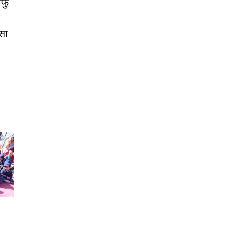
आफु
सा