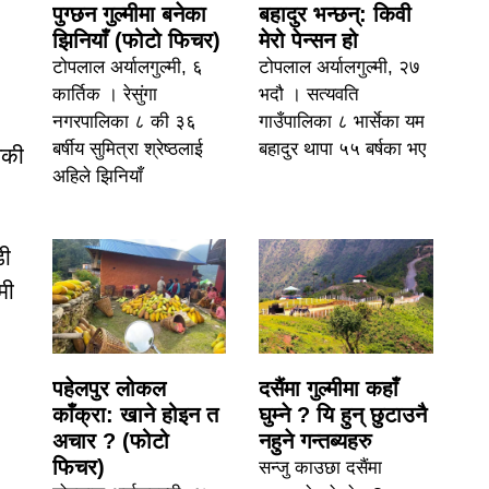
पुग्छन गुल्मीमा बनेका
बहादुर भन्छन्: किवी
झिनियाँ (फोटो फिचर)
मेरो पेन्सन हो
टोपलाल अर्यालगुल्मी, ६
टोपलाल अर्यालगुल्मी, २७
कार्तिक । रेसुंगा
भदौ । सत्यवति
नगरपालिका ८ की ३६
गाउँपालिका ८ भार्सेका यम
बर्षीय सुमित्रा श्रेष्ठलाई
बहादुर थापा ५५ बर्षका भए
िकी
अहिले झिनियाँ
डी
मी
पहेलपुर लोकल
दसैंमा गुल्मीमा कहाँ
काँक्रा: खाने होइन त
घुम्ने ? यि हुन् छुटाउनै
अचार ? (फोटो
नहुने गन्तब्यहरु
फिचर)
सन्जु काउछा दसैंमा