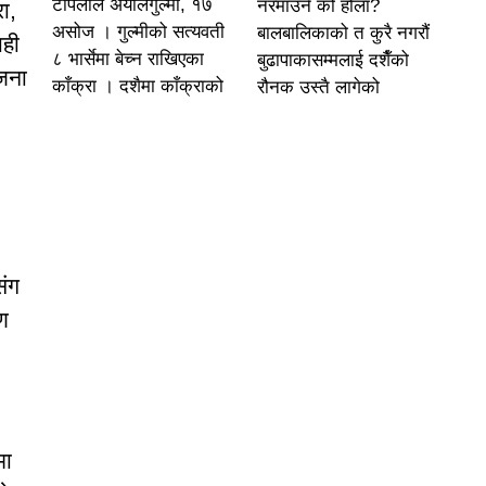
टोपलाल अर्यालगुल्मी, १७
नरमाउने को होला?
ा,
असोज । गुल्मीको सत्यवती
बालबालिकाको त कुरै नगरौं
ाही
८ भार्सेमा बेच्न राखिएका
बुढापाकासम्मलाई दशैँको
जना
काँक्रा । दशैमा काँक्राको
रौनक उस्तै लागेको
संग
ण
मा