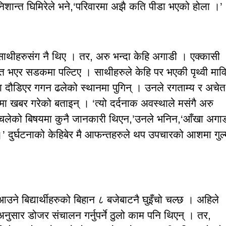
शान्त घिमिरेले भने,‘परिवारमा अझै कति पीडा भएको होला ।’
साथीहरुसंग नै थिए । तर, अरु भन्दा केहि अगाडी । एक्कासी
त भएर सडकमा पल्टिए । साथीहरुले केहि पर भएकी पृथ्वी माव
मा दौडिएर गगन ढलेको स्थानमा पुगिन् । उनले रगताम्य र अचेत
ा खबर गरेको बताइन् । ‘त्यो दर्दनाक अवस्थाले मसंगै अरु
 । डोजर चलेको बिषयमा कुनै जानकारी थिएन,’उनले भनिन,‘आँखा अगा
् ।’ दुर्घटनाको केहिबेर मै आफन्तहरुले थप उपचारको आशमा गुल्
आउने बिद्यार्थीहरुको बिहान ८ बजेबाटनै घुइँचो चल्छ । अहिले
सार डोजर संचालन गर्नुपर्ने ठुलो काम पनि थिएन् । तर,