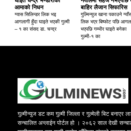
घाइते चन्द्र भण्डारीकी
नेपालमा सहज नभएपछि 
आमाको निधन
बाहिर लैजान सिफारिस
ग्यास सिलिन्डर लिक भइ
गुल्मिन्युज खाना पकाउने ग्याँ
आगलागी हुँदा घाइते भएकी गुल्मी
लिक भएर बिष्फोट पछि आगल
– १ का संसद डा. चन्द्र
भएपछि गम्भीर घाइते बनेका
गुल्मी-१ का
गुल्मीन्युज डट कम गुल्मी जिल्ला र गुल्मेली बिट बनाएर 
सन्चालित अन्लाईन पोर्टल हो । २०६२ साल देखी सन्चा