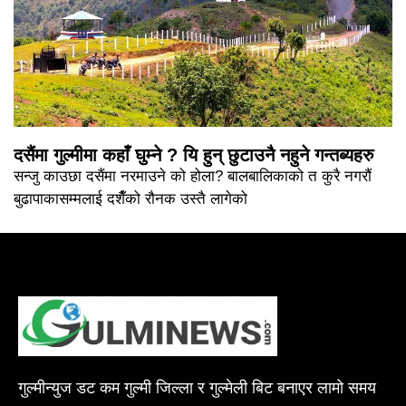
दसैंमा गुल्मीमा कहाँ घुम्ने ? यि हुन् छुटाउनै नहुने गन्तब्यहरु
सन्जु काउछा दसैंमा नरमाउने को होला? बालबालिकाको त कुरै नगरौं
बुढापाकासम्मलाई दशैँको रौनक उस्तै लागेको
गुल्मीन्युज डट कम गुल्मी जिल्ला र गुल्मेली बिट बनाएर लामो समय