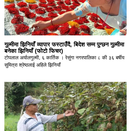
गुल्मीमा झिनियाँ व्यापार फस्टाउँदै, बिदेश सम्म पुग्छन गुल्मीमा
बनेका झिनियाँ (फोटो फिचर)
टोपलाल अर्यालगुल्मी, ६ कार्तिक । रेसुंगा नगरपालिका ८ की ३६ बर्षीय
सुमित्रा श्रेष्ठलाई अहिले झिनियाँ