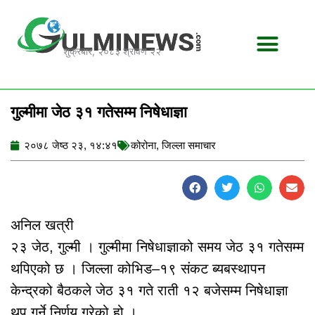
Skip
to
content
शुक्रबार, २०८३ श्रावण २२
गुल्मीमा जेठ ३१ गतेसम्म निषेधाज्ञा
२०७८ जेष्ठ २३, १४:४१
कोरोना
,
जिल्ला समाचार
अनिल खत्री
२३ जेठ, गुल्मी । गुल्मीमा निषेधाज्ञाको समय जेठ ३१ गतेसम्म
थपिएको छ । जिल्ला कोभिड–१९ संकट ब्यबस्थापन
केन्द्रको बैठकले जेठ ३१ गते राती १२ बजेसम्म निषेधाज्ञा
थप गर्ने निर्णय गरेको हो ।