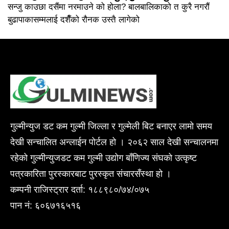
सन्जु काउछा दसैंमा नरमाउने को होला? बालबालिकाको त कुरै नगरौं
बुढापाकासम्मलाई दशैँको रौनक उस्तै लागेको
गुल्मीन्युज डट कम गुल्मी जिल्ला र गुल्मेली बिट बनाएर लामो समय
देखी सन्चालित अन्लाईन पोर्टल हो । २०६२ साल देखी सन्चालनमा
रहेको गुल्मीन्युजडट कम गुल्मी उद्योग बाँणिज्य संघको उत्कृष्ट
पत्रकारिता पुरस्कारबाट पुरस्कृत संचारसँस्था हो ।
कम्पनी राजिस्ट्रार दर्ता: १८८९८०/७४/०७५
पान नं: ६०६७१६५१६