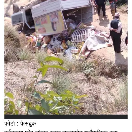
फोटो : फेसबुक