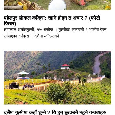
पहेलपुर लोकल काँक्रा: खाने होइन त अचार ? (फोटो
फिचर)
टोपलाल अर्यालगुल्मी, १७ असोज । गुल्मीको सत्यवती ८ भार्सेमा बेच्न
राखिएका काँक्रा । दशैमा काँक्राको
दसैंमा गुल्मीमा कहाँ घुम्ने ? यि हुन् छुटाउनै नहुने गन्तब्यहरु