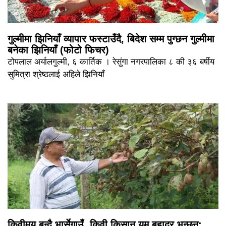
गुल्मीमा झिनियाँ व्यापार फस्टाउँदै, बिदेश सम्म पुग्छन गुल्मीमा
बनेका झिनियाँ (फोटो फिचर)
टोपलाल अर्यालगुल्मी, ६ कार्तिक । रेसुंगा नगरपालिका ८ की ३६ बर्षीय
सुमित्रा श्रेष्ठलाई अहिले झिनियाँ
किवीमय बन्दै भार्सेगाउँ, किवी किसान यम बहादुर भन्छन्: