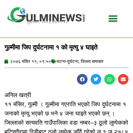
Skip
to
content
शुक्रबार, २०८३ श्रावण २२
गुल्मीमा जिप दुर्घटनामा १ को मृत्यु ४ घाइते
२०७६ मंसिर ११, ०९:५०
घटना-दुर्घटना
,
जिल्ला समाचार
अनिल खत्री
११ मंसिर, गुल्मी । गुल्मीमा गएराति भएको जिप दुर्घटनामा १
जनाको मृत्यु भएको छ भने ४ जना घाइते भएको छन् ।
जिल्लाको सत्यवति गाउँपालिका वडा नम्बर–३ ठूलो लुम्पेकको
बुटिसगैरामा रिडीबाट ठूलो लुम्पेक जाँदै गरेको लु १ ज २७८४