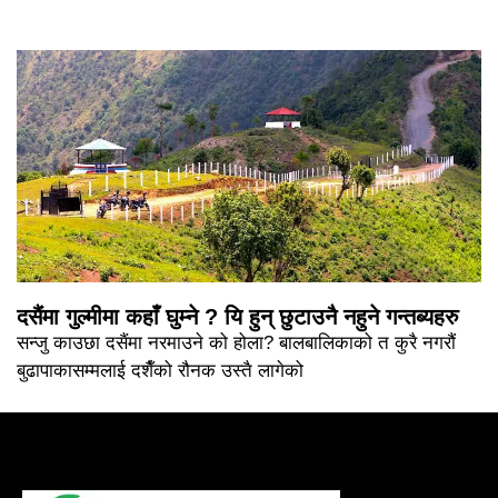
दसैंमा गुल्मीमा कहाँ घुम्ने ? यि हुन् छुटाउनै नहुने गन्तब्यहरु
सन्जु काउछा दसैंमा नरमाउने को होला? बालबालिकाको त कुरै नगरौं
बुढापाकासम्मलाई दशैँको रौनक उस्तै लागेको