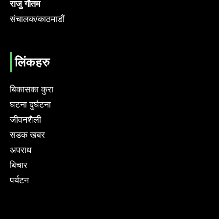
राजु गौतम
संचालक/काठमाडौं
लिंकहरु
बिकासका कुरा
घटना दुर्घटना
जीवनशैली
सडक खबर
अपराध
बिचार
पर्यटन