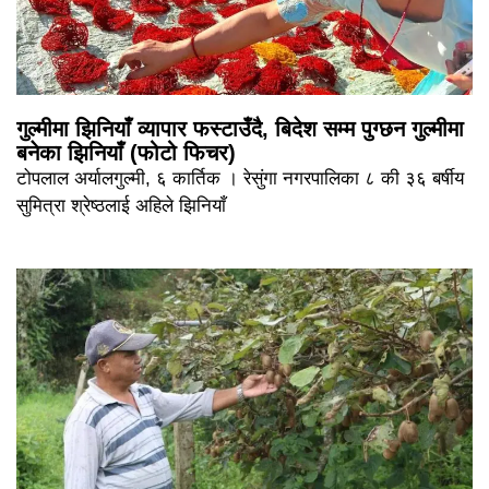
गुल्मीमा झिनियाँ व्यापार फस्टाउँदै, बिदेश सम्म पुग्छन गुल्मीमा
बनेका झिनियाँ (फोटो फिचर)
टोपलाल अर्यालगुल्मी, ६ कार्तिक । रेसुंगा नगरपालिका ८ की ३६ बर्षीय
सुमित्रा श्रेष्ठलाई अहिले झिनियाँ