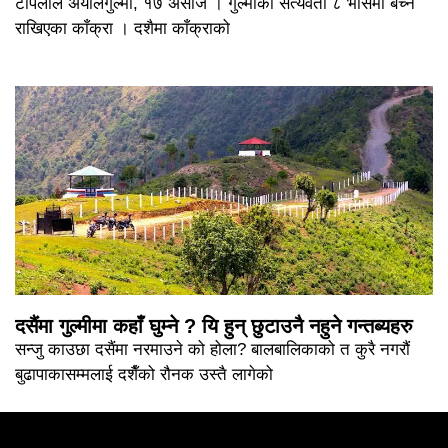
टोपलाल अर्यालगुल्मी, १७ असोज । गुल्मीको सत्यवती ८ भार्सेमा बेच्न
राखिएका काँक्रा । दशैमा काँक्राको
दसैंमा गुल्मीमा कहाँ घुम्ने ? यि हुन् छुटाउनै नहुने गन्तब्यहरु
सन्जु काउछा दसैंमा नरमाउने को होला? बालबालिकाको त कुरै नगरौं
बुढापाकासम्मलाई दशैँको रौनक उस्तै लागेको