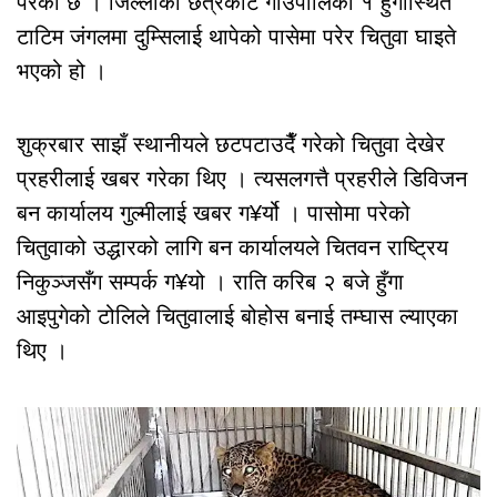
परेको छ । जिल्लाको छत्रकोट गाउँपालिका १ हुँगास्थित
टाटिम जंगलमा दुम्सिलाई थापेको पासेमा परेर चितुवा घाइते
भएको हो ।
शुक्रबार साझँ स्थानीयले छटपटाउदैँ गरेको चितुवा देखेर
प्रहरीलाई खबर गरेका थिए । त्यसलगत्तै प्रहरीले डिविजन
बन कार्यालय गुल्मीलाई खबर ग¥र्यो । पासोमा परेको
चितुवाको उद्धारको लागि बन कार्यालयले चितवन राष्ट्रिय
निकुञ्जसँग सम्पर्क ग¥यो । राति करिब २ बजे हुँगा
आइपुगेको टोलिले चितुवालाई बोहोस बनाई तम्घास ल्याएका
थिए ।