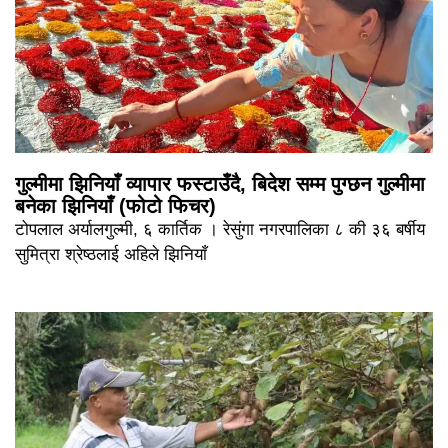
गुल्मीमा झिनियाँ व्यापार फस्टाउँदै, बिदेश सम्म पुग्छन गुल्मीमा
बनेका झिनियाँ (फोटो फिचर)
टोपलाल अर्यालगुल्मी, ६ कार्तिक । रेसुंगा नगरपालिका ८ की ३६ बर्षीय
सुमित्रा श्रेष्ठलाई अहिले झिनियाँ