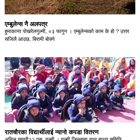
एम्बुलेन्स नै अलपत्र
हुमाकान्त पोखरेलगुल्मी, ०३ फागुन । एम्बुलेन्सको काम के हो ? उत्तर
सजिलै आउछ, बिरामी बोक्ने
रातचौरका विद्यार्थीलाई न्यानो कपडा वितरण
अनिल खत्री२२ पुस, गुल्मी । गुल्मी जिल्लामा राधा माधव समिति