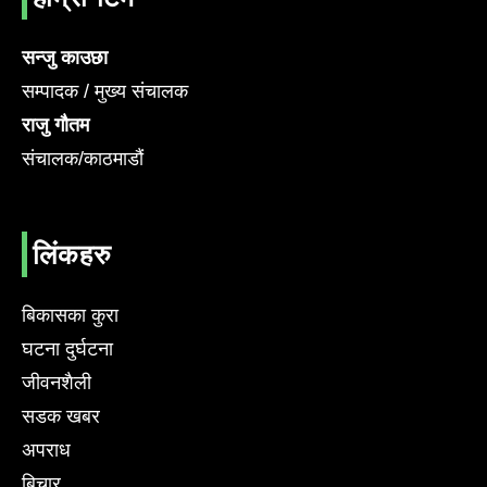
सन्जु काउछा
सम्पादक / मुख्य संचालक
राजु गौतम
संचालक/काठमाडौं
लिंकहरु
बिकासका कुरा
घटना दुर्घटना
जीवनशैली
सडक खबर
अपराध
बिचार