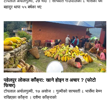
टोपलाल अर्यालगुल्मी, २७ भदौ । सत्यवति गाउँपालिका ८ भार्सेका यम
बहादुर थापा ५५ बर्षका भए
पहेलपुर लोकल काँक्रा: खाने होइन त अचार ? (फोटो
फिचर)
टोपलाल अर्यालगुल्मी, १७ असोज । गुल्मीको सत्यवती ८ भार्सेमा बेच्न
राखिएका काँक्रा । दशैमा काँक्राको