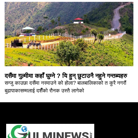
दसैंमा गुल्मीमा कहाँ घुम्ने ? यि हुन् छुटाउनै नहुने गन्तब्यहरु
सन्जु काउछा दसैंमा नरमाउने को होला? बालबालिकाको त कुरै नगरौं
बुढापाकासम्मलाई दशैँको रौनक उस्तै लागेको