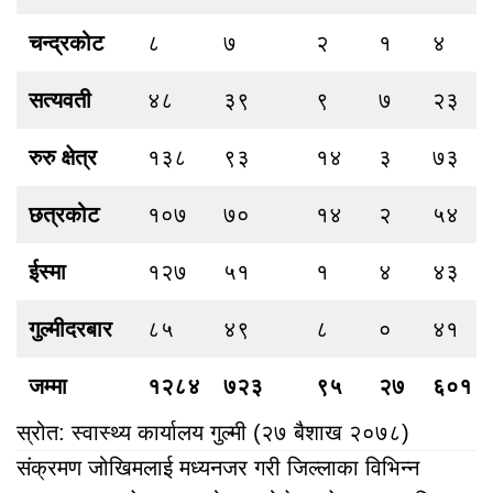
चन्द्रकोट
८
७
२
१
४
सत्यवती
४८
३९
९
७
२३
रुरु क्षेत्र
१३८
९३
१४
३
७३
छत्रकोट
१०७
७०
१४
२
५४
ईस्मा
१२७
५१
१
४
४३
गुल्मीदरबार
८५
४९
८
०
४१
जम्मा
१२८४
७२३
९५
२७
६०१
स्रोत: स्वास्थ्य कार्यालय गुल्मी (२७ बैशाख २०७८)
संक्रमण जोखिमलाई मध्यनजर गरी जिल्लाका विभिन्न