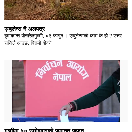
एम्बुलेन्स नै अलपत्र
हुमाकान्त पोखरेलगुल्मी, ०३ फागुन । एम्बुलेन्सको काम के हो ? उत्तर
सजिलै आउछ, बिरामी बोक्ने
गुल्मीमा ५० उम्मेदवारको जमानत जफत