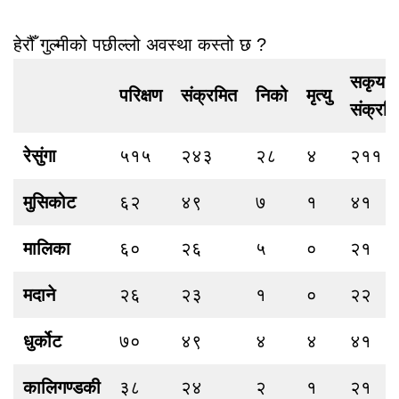
हेरौँ गुल्मीको पछील्लो अवस्था कस्तो छ ?
सकृय
परिक्षण
संक्रमित
निको
मृत्‍यु
संक्रम
रेसुंगा
५१५
२४३
२८
४
२११
मुसिकोट
६२
४९
७
१
४१
मालिका
६०
२६
५
०
२१
मदाने
२६
२३
१
०
२२
धुर्कोट
७०
४९
४
४
४१
कालिगण्डकी
३८
२४
२
१
२१