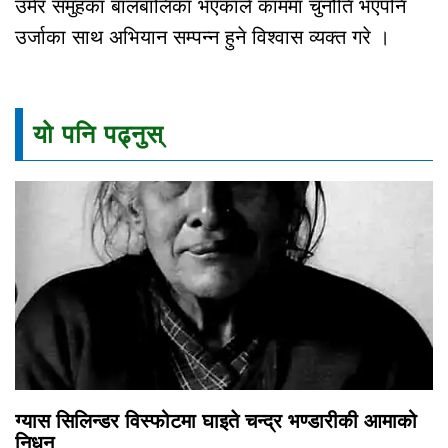
उमेर समुहका बालबालिका भएकाले काममा चुनौति भएपनि
उर्जाका साथ अभियान सम्पन्न हुने विश्वास व्यक्त गरे ।
यो पनि पढ्नुस्
ग्यास सिलिन्डर विस्फोटमा घाइते चन्द्र भण्डारीकी आमाको
निधन