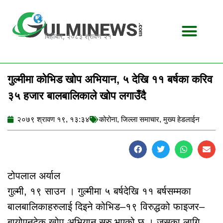
Skip
to
content
बिहीबार, २०८३ श्रावण २१
गुल्मीमा कोभिड खोप अभियान, ५ देखि ११ बर्षका करिव
३५ हजार बालबालिकाले खोप लगाउँदै
२०७९ श्रावण १९, १३:३४
कोरोना
,
जिल्ला समाचार
,
मुख्य हेडलाईन
टोपलाल अर्याल
गुल्मी, १९ साउन । गुल्मीमा ५ बर्षदेखि ११ बर्षसम्मका
बालबालिकाहरुलाई दिइने कोभिड–१९ विरुद्धको फाइजर–
बायोएनटेक खोप अभियान सुरु भएको छ । जसका लागि