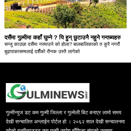
दसैंमा गुल्मीमा कहाँ घुम्ने ? यि हुन् छुटाउनै नहुने गन्तब्यहरु
सन्जु काउछा दसैंमा नरमाउने को होला? बालबालिकाको त कुरै नगरौं
बुढापाकासम्मलाई दशैँको रौनक उस्तै लागेको
गुल्मीन्युज डट कम गुल्मी जिल्ला र गुल्मेली बिट बनाएर लामो समय
देखी सन्चालित अन्लाईन पोर्टल हो । २०६२ साल देखी सन्चालनमा
रहेको गुल्मीन्युजडट कम गुल्मी उद्योग बाँणिज्य संघको उत्कृष्ट