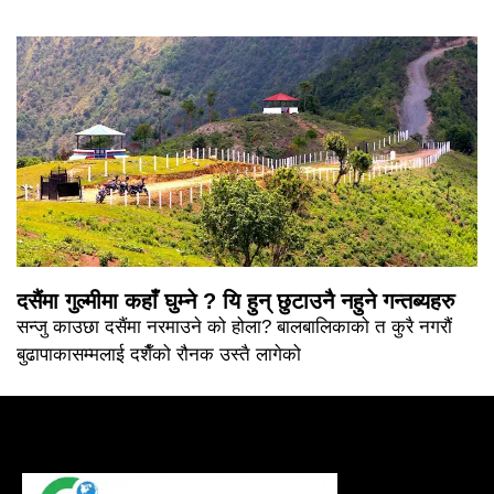
दसैंमा गुल्मीमा कहाँ घुम्ने ? यि हुन् छुटाउनै नहुने गन्तब्यहरु
सन्जु काउछा दसैंमा नरमाउने को होला? बालबालिकाको त कुरै नगरौं
बुढापाकासम्मलाई दशैँको रौनक उस्तै लागेको