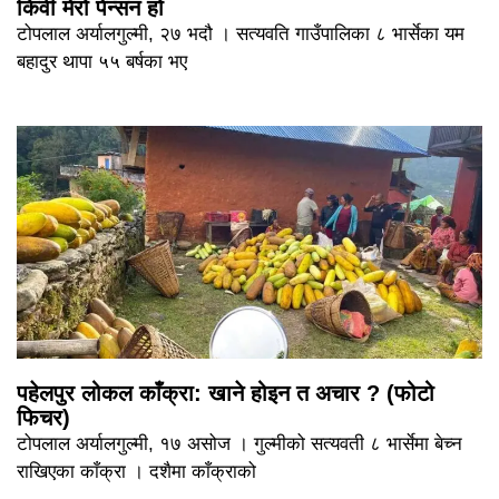
किवी मेरो पेन्सन हो
टोपलाल अर्यालगुल्मी, २७ भदौ । सत्यवति गाउँपालिका ८ भार्सेका यम
बहादुर थापा ५५ बर्षका भए
पहेलपुर लोकल काँक्रा: खाने होइन त अचार ? (फोटो
फिचर)
टोपलाल अर्यालगुल्मी, १७ असोज । गुल्मीको सत्यवती ८ भार्सेमा बेच्न
राखिएका काँक्रा । दशैमा काँक्राको