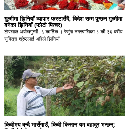
गुल्मीमा झिनियाँ व्यापार फस्टाउँदै, बिदेश सम्म पुग्छन गुल्मीमा
बनेका झिनियाँ (फोटो फिचर)
टोपलाल अर्यालगुल्मी, ६ कार्तिक । रेसुंगा नगरपालिका ८ की ३६ बर्षीय
सुमित्रा श्रेष्ठलाई अहिले झिनियाँ
किवीमय बन्दै भार्सेगाउँ, किवी किसान यम बहादुर भन्छन्: