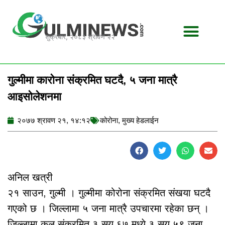
Skip
to
content
शुक्रबार, २०८३ श्रावण २२
गुल्मीमा कारोना संक्रमित घटदै, ५ जना मात्रै
आइसोलेशनमा
२०७७ श्रावण २१, १४:१२
कोरोना
,
मुख्य हेडलाईन
अनिल खत्री
२१ साउन, गुल्मी । गुल्मीमा कोरोना संक्रमित संखया घटदै
गएको छ । जिल्लामा ५ जना मात्रै उपचारमा रहेका छन् ।
जिल्लामा कुल संक्रमित ३ सय ६७ मध्ये ३ सय ५९ जना