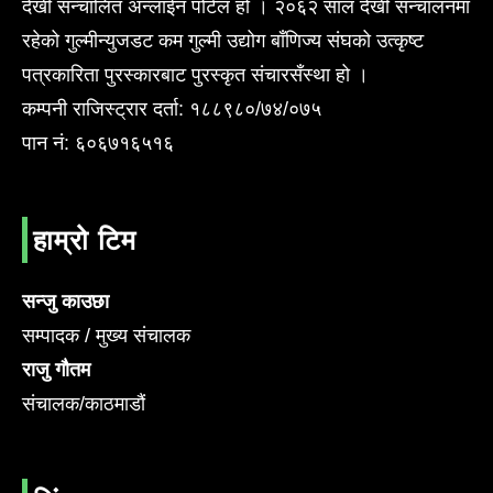
देखी सन्चालित अन्लाईन पोर्टल हो । २०६२ साल देखी सन्चालनमा
रहेको गुल्मीन्युजडट कम गुल्मी उद्योग बाँणिज्य संघको उत्कृष्ट
पत्रकारिता पुरस्कारबाट पुरस्कृत संचारसँस्था हो ।
कम्पनी राजिस्ट्रार दर्ता: १८८९८०/७४/०७५
पान नं: ६०६७१६५१६
हाम्रो टिम
सन्जु काउछा
सम्पादक / मुख्य संचालक
राजु गौतम
संचालक/काठमाडौं