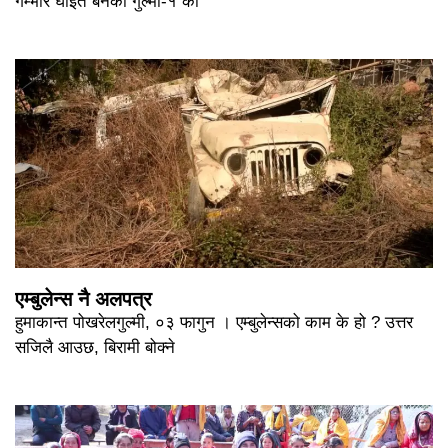
गम्भीर घाइते बनेका गुल्मी-१ का
एम्बुलेन्स नै अलपत्र
हुमाकान्त पोखरेलगुल्मी, ०३ फागुन । एम्बुलेन्सको काम के हो ? उत्तर
सजिलै आउछ, बिरामी बोक्ने