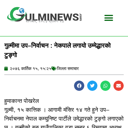
Skip
to
content
शनिबार, २०८३ श्रावण २३
गुल्मीमा उप–निर्वाचन : नेकपाले लगायो उम्मेद्धारको
टुङ्गो
२०७६ कार्तिक १५, १५:२५
जिल्ला समाचार
हुमाकान्त पोखरेल
गुल्मी, १५ कात्तिक । आगामी मंसिर १४ गते हुने उप–
निर्वाचनमा नेपाल कम्युनिष्ट पार्टीले उमेद्धारको टुङ्गो लगाएको
छ । गुल्मीको रुरु गाउँपालिका वडा नम्बर ६ रिमुवामा अध्यक्ष