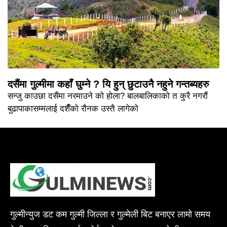
दसैंमा गुल्मीमा कहाँ घुम्ने ? यि हुन् छुटाउनै नहुने गन्तब्यहरु
सन्जु काउछा दसैंमा नरमाउने को होला? बालबालिकाको त कुरै नगरौं
बुढापाकासम्मलाई दशैँको रौनक उस्तै लागेको
गुल्मीन्युज डट कम गुल्मी जिल्ला र गुल्मेली बिट बनाएर लामो समय