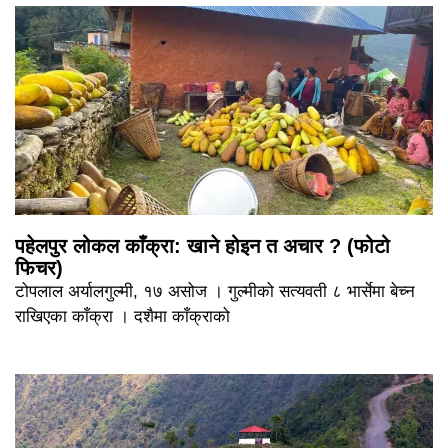
पहेलपुर लोकल काँक्रा: खाने होइन त अचार ? (फोटो
फिचर)
टोपलाल अर्यालगुल्मी, १७ असोज । गुल्मीको सत्यवती ८ भार्सेमा बेच्न
राखिएका काँक्रा । दशैमा काँक्राको