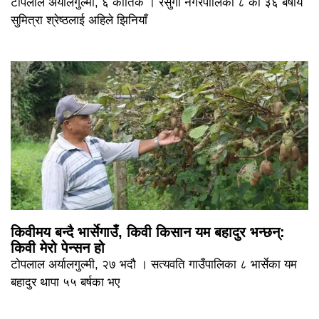
टोपलाल अर्यालगुल्मी, ६ कार्तिक । रेसुंगा नगरपालिका ८ की ३६ बर्षीय
सुमित्रा श्रेष्ठलाई अहिले झिनियाँ
किवीमय बन्दै भार्सेगाउँ, किवी किसान यम बहादुर भन्छन्:
किवी मेरो पेन्सन हो
टोपलाल अर्यालगुल्मी, २७ भदौ । सत्यवति गाउँपालिका ८ भार्सेका यम
बहादुर थापा ५५ बर्षका भए