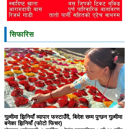
सिफारिस
गुल्मीमा झिनियाँ व्यापार फस्टाउँदै, बिदेश सम्म पुग्छन गुल्मीमा
बनेका झिनियाँ (फोटो फिचर)