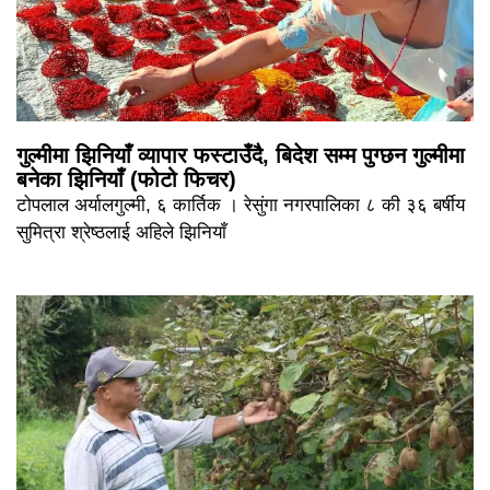
गुल्मीमा झिनियाँ व्यापार फस्टाउँदै, बिदेश सम्म पुग्छन गुल्मीमा
बनेका झिनियाँ (फोटो फिचर)
टोपलाल अर्यालगुल्मी, ६ कार्तिक । रेसुंगा नगरपालिका ८ की ३६ बर्षीय
सुमित्रा श्रेष्ठलाई अहिले झिनियाँ