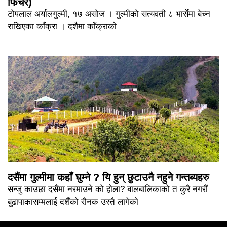
फिचर)
टोपलाल अर्यालगुल्मी, १७ असोज । गुल्मीको सत्यवती ८ भार्सेमा बेच्न
राखिएका काँक्रा । दशैमा काँक्राको
दसैंमा गुल्मीमा कहाँ घुम्ने ? यि हुन् छुटाउनै नहुने गन्तब्यहरु
सन्जु काउछा दसैंमा नरमाउने को होला? बालबालिकाको त कुरै नगरौं
बुढापाकासम्मलाई दशैँको रौनक उस्तै लागेको