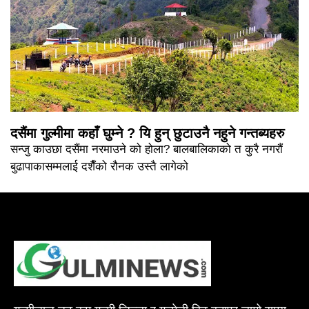
दसैंमा गुल्मीमा कहाँ घुम्ने ? यि हुन् छुटाउनै नहुने गन्तब्यहरु
सन्जु काउछा दसैंमा नरमाउने को होला? बालबालिकाको त कुरै नगरौं
बुढापाकासम्मलाई दशैँको रौनक उस्तै लागेको