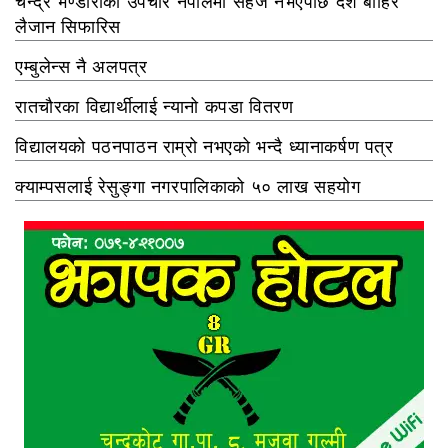
चन्द्र भण्डारीको उपचार नेपालमा सहज नभएपछि देश बाहिर
लैजान सिफारिस
एम्बुलेन्स नै अलपत्र
रातचौरका विद्यार्थीलाई न्यानो कपडा वितरण
विद्यालयको पठनपाठन राम्रो नभएको भन्दै ध्यानाकर्षण पत्र
क्याम्पसलाई रेसुङ्गा नगरपालिकाको ५० लाख सहयोग