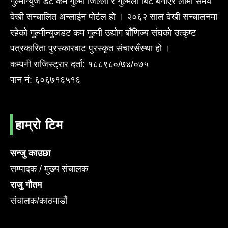
गुल्मीन्युज डट कम गुल्मी जिल्ला र गुल्मेली बिट बनाएर लामो समय
देखी सन्चालित अन्लाईन पोर्टल हो । २०६२ साल देखी सन्चालनमा
रहेको गुल्मीन्युजडट कम गुल्मी उद्योग बाँणिज्य संघको उत्कृष्ट
पत्रकारिता पुरस्कारबाट पुरस्कृत संचारसँस्था हो ।
कम्पनी राजिस्ट्रार दर्ता: १८८९८०/७४/०७५
पान नं: ६०६७१६५१६
हाम्रो टिम
सन्जु काउछा
सम्पादक / मुख्य संचालक
राजु गौतम
संचालक/काठमाडौं