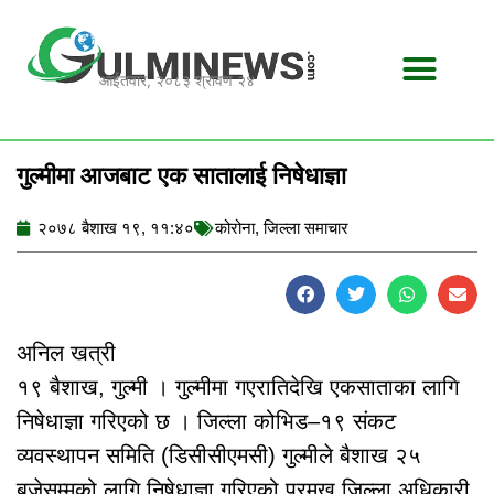
Skip
to
content
आईतवार, २०८३ श्रावण २४
गुल्मीमा आजबाट एक सातालाई निषेधाज्ञा
२०७८ बैशाख १९, ११:४०
कोरोना
,
जिल्ला समाचार
अनिल खत्री
१९ बैशाख, गुल्मी । गुल्मीमा गएरातिदेखि एकसाताका लागि
निषेधाज्ञा गरिएको छ । जिल्ला कोभिड–१९ संकट
व्यवस्थापन समिति (डिसीसीएमसी) गुल्मीले बैशाख २५
बजेसम्मको लागि निषेधाज्ञा गरिएको प्रमुख जिल्ला अधिकारी