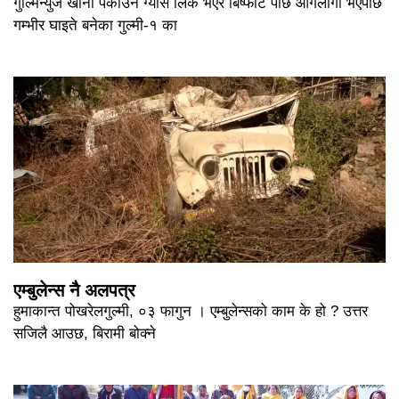
गुल्मिन्युज खाना पकाउने ग्याँस लिक भएर बिष्फोट पछि आगलागी भएपछि
गम्भीर घाइते बनेका गुल्मी-१ का
एम्बुलेन्स नै अलपत्र
हुमाकान्त पोखरेलगुल्मी, ०३ फागुन । एम्बुलेन्सको काम के हो ? उत्तर
सजिलै आउछ, बिरामी बोक्ने