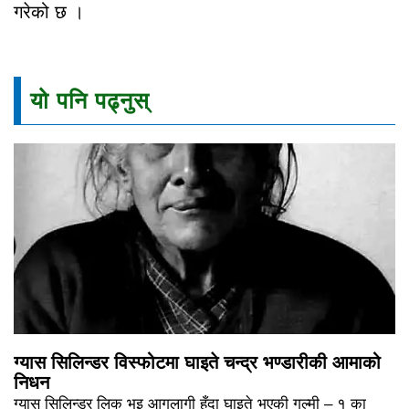
गरेको छ ।
यो पनि पढ्नुस्
ग्यास सिलिन्डर विस्फोटमा घाइते चन्द्र भण्डारीकी आमाको
निधन
ग्यास सिलिन्डर लिक भइ आगलागी हुँदा घाइते भएकी गुल्मी – १ का