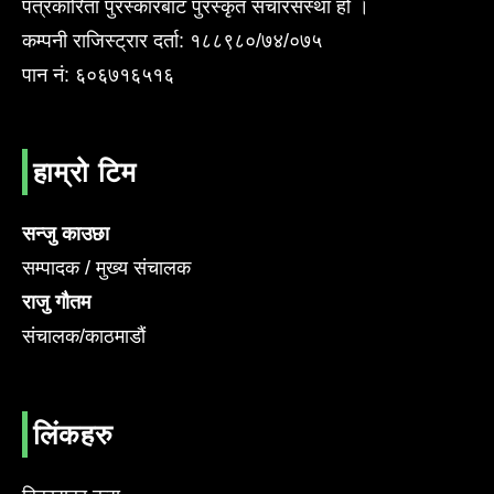
पत्रकारिता पुरस्कारबाट पुरस्कृत संचारसँस्था हो ।
कम्पनी राजिस्ट्रार दर्ता: १८८९८०/७४/०७५
पान नं: ६०६७१६५१६
हाम्रो टिम
सन्जु काउछा
सम्पादक / मुख्य संचालक
राजु गौतम
संचालक/काठमाडौं
लिंकहरु