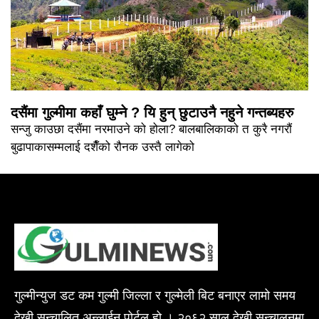
दसैंमा गुल्मीमा कहाँ घुम्ने ? यि हुन् छुटाउनै नहुने गन्तब्यहरु
सन्जु काउछा दसैंमा नरमाउने को होला? बालबालिकाको त कुरै नगरौं
बुढापाकासम्मलाई दशैँको रौनक उस्तै लागेको
गुल्मीन्युज डट कम गुल्मी जिल्ला र गुल्मेली बिट बनाएर लामो समय
देखी सन्चालित अन्लाईन पोर्टल हो । २०६२ साल देखी सन्चालनमा