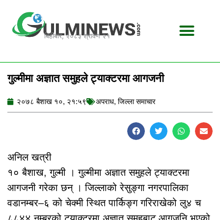
Skip
to
content
बिहीबार, २०८३ श्रावण २१
गुल्मीमा अज्ञात समुहले ट्याक्टरमा आगजनी
२०७८ बैशाख १०, २१:५९
अपराध
,
जिल्ला समाचार
अनिल खत्री
१० बैशाख, गुल्मी । गुल्मीमा अज्ञात समुहले ट्याक्टरमा
आगजनी गरेका छन् । जिल्लाको रेसुङ्गा नगरपालिका
वडानम्बर–६ को चेक्मी स्थित पार्किङ्ग गरिराखेको लु४ च
८८४४ नम्बरको ट्याक्टरमा अज्ञात समुहबाट आगजनि भएको