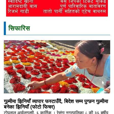
सिफारिस
गुल्मीमा झिनियाँ व्यापार फस्टाउँदै, बिदेश सम्म पुग्छन गुल्मीमा
बनेका झिनियाँ (फोटो फिचर)
टोपलाल अर्यालगुल्मी, ६ कार्तिक । रेसुंगा नगरपालिका ८ की ३६ बर्षीय