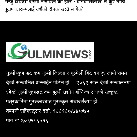
सन्जु काउछा दसैंमा नरमाउने को होला? बालबालिकाको त कुरै नगरौं
बुढापाकासम्मलाई दशैँको रौनक उस्तै लागेको
गुल्मीन्युज डट कम गुल्मी जिल्ला र गुल्मेली बिट बनाएर लामो समय
देखी सन्चालित अन्लाईन पोर्टल हो । २०६२ साल देखी सन्चालनमा
रहेको गुल्मीन्युजडट कम गुल्मी उद्योग बाँणिज्य संघको उत्कृष्ट
पत्रकारिता पुरस्कारबाट पुरस्कृत संचारसँस्था हो ।
कम्पनी राजिस्ट्रार दर्ता: १८८९८०/७४/०७५
पान नं: ६०६७१६५१६