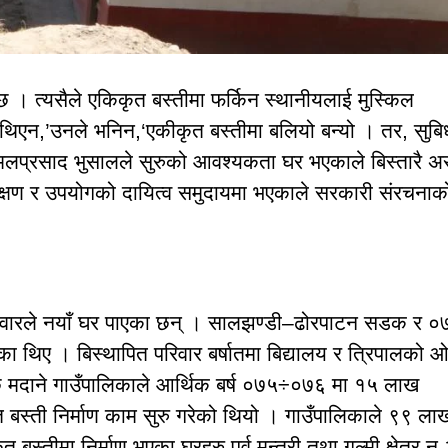
ै छ । त्यसैले एकिकृत बस्तीमा फर्किन स्थानीयलाई मुस्किल
 थिएन,’उनले भनिन,‘एकीकृत बस्तीमा बलियो बन्यो । तर, सुबि
लप्रसाद भुसालले सुरुको आवश्यकता घर भएकाले बिस्तारै अर
क्षण र उपयोगको दायित्व समुदायमा भएकाले सरकारी संरचनाक
 परिवारले नयाँ घर पाएका छन् । सालझण्डी–ढोरपाटन सडक र ०
 थिए । बिस्थापित परिवार बर्षातमा बिद्यालय र त्रिपालको 
पछि मदाने गाउँपालिकाले आर्थिक बर्ष ०७५÷०७६ मा १५ लाख
त बस्ती निर्माण काम सुरु गरेको थियो । गाउँपालिकाले ९९ ला
तीमा निर्माण भएका घरहरु पुर्व मन्त्री तथा गुल्मी क्षेत्र न