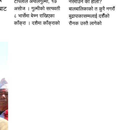
टोपलाल अर्यालगुल्मी, १७
नरमाउने को होला?
ँबाट
असोज । गुल्मीको सत्यवती
बालबालिकाको त कुरै नगरौं
८ भार्सेमा बेच्न राखिएका
बुढापाकासम्मलाई दशैँको
काँक्रा । दशैमा काँक्राको
रौनक उस्तै लागेको