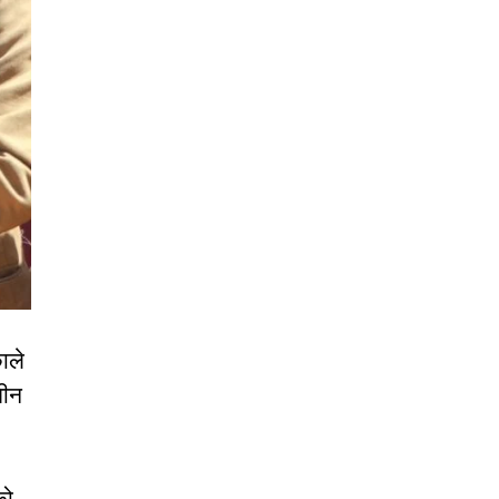
ाले
तीन
को