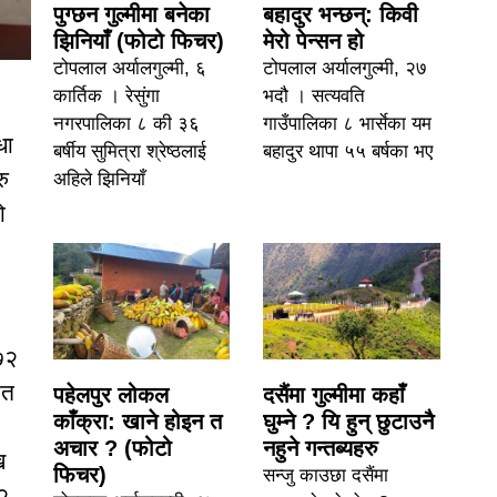
पुग्छन गुल्मीमा बनेका
बहादुर भन्छन्: किवी
झिनियाँ (फोटो फिचर)
मेरो पेन्सन हो
टोपलाल अर्यालगुल्मी, ६
टोपलाल अर्यालगुल्मी, २७
कार्तिक । रेसुंगा
भदौ । सत्यवति
नगरपालिका ८ की ३६
गाउँपालिका ८ भार्सेका यम
धा
बर्षीय सुमित्रा श्रेष्ठलाई
बहादुर थापा ५५ बर्षका भए
ु
अहिले झिनियाँ
ो
७२
ओत
पहेलपुर लोकल
दसैंमा गुल्मीमा कहाँ
काँक्रा: खाने होइन त
घुम्ने ? यि हुन् छुटाउनै
अचार ? (फोटो
नहुने गन्तब्यहरु
ख
फिचर)
सन्जु काउछा दसैंमा
 २