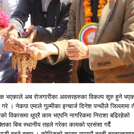
क भएकाले अब रोजगारीका अवसरहरुका विकल्प सुरु हुने भएक
े । नेकपा एमाले गुल्मीका इन्चार्ज दिनेश पन्थीले जिल्लामा 
रको विकासमा थुप्रै काम भएपनि नागरिकमा निराशा बढिरहेको
िका बिच स्थानीय तहले गरेका कामको प्रसंसा गर्दै
डी बढ्ने बताए । कोभिडको कारण समयमै बस्ती हस्तान्तरण