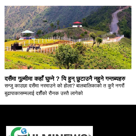
दसैंमा गुल्मीमा कहाँ घुम्ने ? यि हुन् छुटाउनै नहुने गन्तब्यहरु
सन्जु काउछा दसैंमा नरमाउने को होला? बालबालिकाको त कुरै नगरौं
बुढापाकासम्मलाई दशैँको रौनक उस्तै लागेको