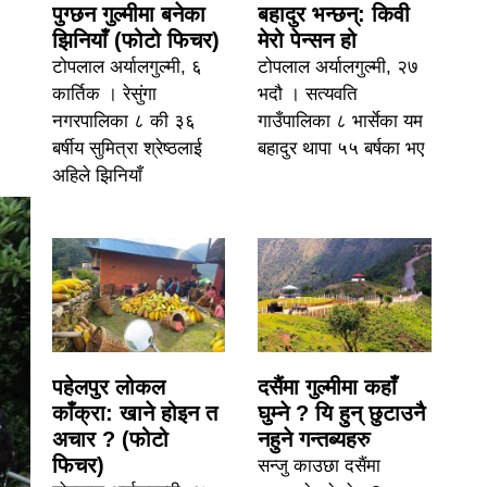
पुग्छन गुल्मीमा बनेका
बहादुर भन्छन्: किवी
झिनियाँ (फोटो फिचर)
मेरो पेन्सन हो
टोपलाल अर्यालगुल्मी, ६
टोपलाल अर्यालगुल्मी, २७
कार्तिक । रेसुंगा
भदौ । सत्यवति
नगरपालिका ८ की ३६
गाउँपालिका ८ भार्सेका यम
बर्षीय सुमित्रा श्रेष्ठलाई
बहादुर थापा ५५ बर्षका भए
अहिले झिनियाँ
पहेलपुर लोकल
दसैंमा गुल्मीमा कहाँ
काँक्रा: खाने होइन त
घुम्ने ? यि हुन् छुटाउनै
अचार ? (फोटो
नहुने गन्तब्यहरु
फिचर)
सन्जु काउछा दसैंमा