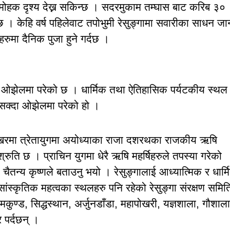
 मनमोहक दृश्य देख्न सकिन्छ । सदरमुकाम तम्घास बाट करिब ३०
छ । केहि वर्ष पहिलेवाट तपोभुमी रेसुङ्गामा सवारीका साधन जा
रुमा दैनिक पुजा हुने गर्दछ ।
नहुँदा ओझेलमा परेको छ । धार्मिक तथा ऐतिहासिक पर्यटकीय स्थल
 नसक्दा ओझेलमा परेको हो ।
िखरमा त्रेतायुगमा अयोध्याका राजा दशरथका राजकीय ऋषि
्रुति छ । प्राचिन युगमा धेरै ऋषि महर्षिहरुले तपस्या गरेको
चैतन्य कृष्णले बताउनु भयो । रेसुङ्गालाई आध्यात्मिक र धार्म
 सांस्कृतिक महत्वका स्थलहरु पनि रहेको रेसुङ्गा संरक्षण समित
मकुण्ड, सिद्धस्थान, अर्जुनडाँडा, महापोखरी, यज्ञशाला, गौशाला
र पर्दछन् ।