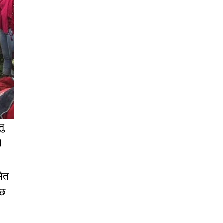
नु
।
मेत
 छ