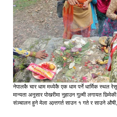
नेपालकै चार धाम मध्येकै एक धाम पर्ने धार्मिक स्थल रेस
मान्यता अनुसार पोखरीमा नुहाउन गुल्मी लगायत छिमे
संञ्चालन हुने मेला अन्र्तगर्त साउन १ गते र साउने औष