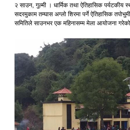
२ साउन, गुल्मी । धार्मिक तथा ऐतिहासिक पर्यटकीय स्
सदरमुकाम तम्घास अग्लो शिरमा पर्ने ऐतिहासिक तपोभुमी 
समितिले साउनभर एक महिनासम्म मेला आयोजना गरेको