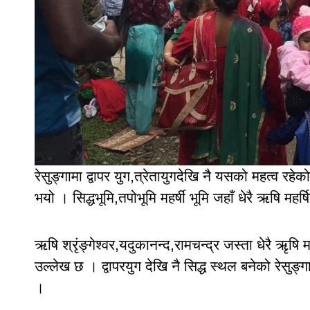
रेसुङ्गामा द्वापर युग,त्रेतायुगदेखि नै यसको महत्व रह
भयो । सिद्धभूमि,तपोभूमि महर्षी भूमि जहाँ धेरै ऋषि मह
ऋषि श्रृंङ्गेश्वर,यदुकानन्द,रामचन्द्र जस्ता धेरै ऋृषि 
उल्लेख छ । द्वापरयुग देखि नै सिद्ध स्थल बनेको रेसुङ्ग
।