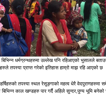
ेको बिभिन्न धर्मग्रन्थहरुमा उल्लेख पनि रहिआएको भुसालले बताउ
र्षिहरुले तपस्या प्राप्त गरेको इतिहास हाम्रो माझ रहि आएको छ 
महर्षिहरुको तपस्या स्थल रेसुङ्गाको महत्व धेरै वेदपुराणहरुमा स
ा बिभिन्न काल खण्डहरु पार गर्दै अहिले सुन्दर,पुण्य भूमि बनेको