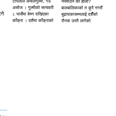
टोपलाल अर्यालगुल्मी, १७
नरमाउने को होला?
असोज । गुल्मीको सत्यवती
बालबालिकाको त कुरै नगरौं
ने
८ भार्सेमा बेच्न राखिएका
बुढापाकासम्मलाई दशैँको
काँक्रा । दशैमा काँक्राको
रौनक उस्तै लागेको