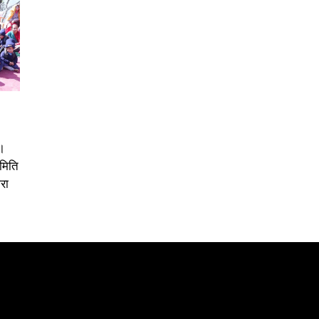
।
समिति
रा