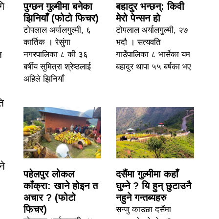
गि
पुग्छन गुल्मीमा बनेका
बहादुर भन्छन्: किवी
झिनियाँ (फोटो फिचर)
मेरो पेन्सन हो
टोपलाल अर्यालगुल्मी, ६
टोपलाल अर्यालगुल्मी, २७
कार्तिक । रेसुंगा
भदौ । सत्यवति
त
नगरपालिका ८ की ३६
गाउँपालिका ८ भार्सेका यम
बर्षीय सुमित्रा श्रेष्ठलाई
बहादुर थापा ५५ बर्षका भए
अहिले झिनियाँ
ति
ने
पहेलपुर लोकल
दसैंमा गुल्मीमा कहाँ
काँक्रा: खाने होइन त
घुम्ने ? यि हुन् छुटाउनै
अचार ? (फोटो
नहुने गन्तब्यहरु
फिचर)
सन्जु काउछा दसैंमा