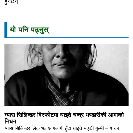
हुनेछन् ।
यो पनि पढ्नुस्
ग्यास सिलिन्डर विस्फोटमा घाइते चन्द्र भण्डारीकी आमाको
निधन
ग्यास सिलिन्डर लिक भइ आगलागी हुँदा घाइते भएकी गुल्मी – १ का