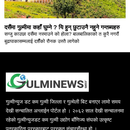
दसैंमा गुल्मीमा कहाँ घुम्ने ? यि हुन् छुटाउनै नहुने गन्तब्यहरु
सन्जु काउछा दसैंमा नरमाउने को होला? बालबालिकाको त कुरै नगरौं
बुढापाकासम्मलाई दशैँको रौनक उस्तै लागेको
गुल्मीन्युज डट कम गुल्मी जिल्ला र गुल्मेली बिट बनाएर लामो समय
देखी सन्चालित अन्लाईन पोर्टल हो । २०६२ साल देखी सन्चालनमा
रहेको गुल्मीन्युजडट कम गुल्मी उद्योग बाँणिज्य संघको उत्कृष्ट
पत्रकारिता पुरस्कारबाट पुरस्कृत संचारसँस्था हो ।