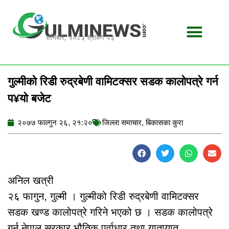
Skip
to
content
शनिबार, २०८३ श्रावण २३
गुल्मीको रिडी रुद्रबेणी वामिटक्सर सडक कालोपत्रे गर्न
प¥यो बजेट
२०७७ फाल्गुन २६, २१:२०
जिल्ला समाचार
,
बिकासका कुरा
अनिल खत्री
२६ फागुन, गुल्मी । गुल्मीको रिडी रुद्रबेणी वामिटक्सर
सडक खण्ड कालोपत्रे गरिने भएको छ । सडक कालोपत्रे
गर्न नेपाल सरकार भौतिक पूर्वाधार तथा यातायात