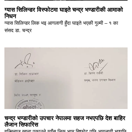
ग्यास सिलिन्डर विस्फोटमा घाइते चन्द्र भण्डारीकी आमाको
निधन
ग्यास सिलिन्डर लिक भइ आगलागी हुँदा घाइते भएकी गुल्मी – १ का
संसद डा. चन्द्र
चन्द्र भण्डारीको उपचार नेपालमा सहज नभएपछि देश बाहिर
लैजान सिफारिस
गुल्मिन्युज खाना पकाउने ग्याँस लिक भएर बिष्फोट पछि आगलागी भएपछि