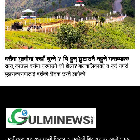
दसैंमा गुल्मीमा कहाँ घुम्ने ? यि हुन् छुटाउनै नहुने गन्तब्यहरु
सन्जु काउछा दसैंमा नरमाउने को होला? बालबालिकाको त कुरै नगरौं
बुढापाकासम्मलाई दशैँको रौनक उस्तै लागेको
गुल्मीन्युज डट कम गुल्मी जिल्ला र गुल्मेली बिट बनाएर लामो समय