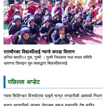
रातचौरका विद्यार्थीलाई न्यानो कपडा वितरण
अनिल खत्री२२ पुस, गुल्मी । गुल्मी जिल्लामा राधा माधव समिति
अन्र्तगत डिभाइन युथ क्लवद्धारा बिद्यार्थीहरुलाई
पछिल्ला अप्डेट
ग्यास सिलिन्डर विस्फोटमा घाइते चन्द्र भण्डारीकी आमाको निधन
चन्द्र भण्डारीको उपचार नेपालमा सहज नभएपछि देश बाहिर