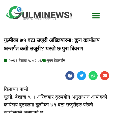
Skip
to
content
शनिबार, २०८३ श्रावण २३
गुल्मीका ७१ वटा उजुरी अख्तियारमा: कुन कार्यालय
अन्तर्गत कती उजुरी? यस्तो छ पुरा बिवरण
२०७६ बैशाख ५, ०२:०६
मुख्य हेडलाईन
तिलाचन पाण्डे
गुल्मी, बैशाख ५ । अख्तियार दुरुपयोग अनुसन्धान आयोगको
कार्यलय बुटवलमा गुल्मीका ७१ वटा उजुरीहरु परेको
कार्यालयले जनाएको छ ।