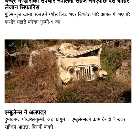
चन्द्र भण्डारीको उपचार नेपालमा सहज नभएपछि देश बाहिर
लैजान सिफारिस
गुल्मिन्युज खाना पकाउने ग्याँस लिक भएर बिष्फोट पछि आगलागी भएपछि
गम्भीर घाइते बनेका गुल्मी-१ का
एम्बुलेन्स नै अलपत्र
हुमाकान्त पोखरेलगुल्मी, ०३ फागुन । एम्बुलेन्सको काम के हो ? उत्तर
सजिलै आउछ, बिरामी बोक्ने