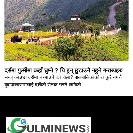
दसैंमा गुल्मीमा कहाँ घुम्ने ? यि हुन् छुटाउनै नहुने गन्तब्यहरु
सन्जु काउछा दसैंमा नरमाउने को होला? बालबालिकाको त कुरै नगरौं
बुढापाकासम्मलाई दशैँको रौनक उस्तै लागेको