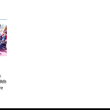
।
समिति
रा