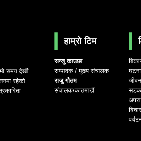
हाम्रो टिम
सन्जु काउछा
बिका
सम्पादक / मुख्य संचालक
घटना 
लामो समय देखी
राजु गौतम
जीवन
लनमा रहेको
संचालक/काठमाडौं
सडक
पत्रकारिता
अपर
बिचा
पर्यट