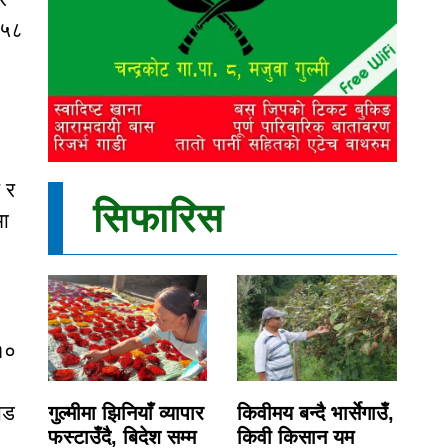
 ५८
 र
सिफारिस
मा
१०
ोड
गुल्मीमा झिनियाँ व्यापार
किवीमय बन्दै भार्सेगाउँ,
फस्टाउँदै, बिदेश सम्म
किवी किसान यम