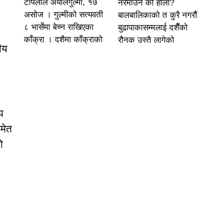
टोपलाल अर्यालगुल्मी, १७
नरमाउने को होला?
असोज । गुल्मीको सत्यवती
बालबालिकाको त कुरै नगरौं
८ भार्सेमा बेच्न राखिएका
बुढापाकासम्मलाई दशैँको
काँक्रा । दशैमा काँक्राको
रौनक उस्तै लागेको
ीय
य
मेत
ो