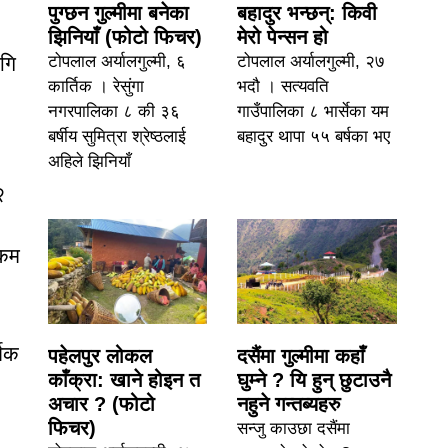
पुग्छन गुल्मीमा बनेका
बहादुर भन्छन्: किवी
झिनियाँ (फोटो फिचर)
मेरो पेन्सन हो
टोपलाल अर्यालगुल्मी, ६
टोपलाल अर्यालगुल्मी, २७
गि
कार्तिक । रेसुंगा
भदौ । सत्यवति
नगरपालिका ८ की ३६
गाउँपालिका ८ भार्सेका यम
बर्षीय सुमित्रा श्रेष्ठलाई
बहादुर थापा ५५ बर्षका भए
अहिले झिनियाँ
२
रकम
थिक
पहेलपुर लोकल
दसैंमा गुल्मीमा कहाँ
काँक्रा: खाने होइन त
घुम्ने ? यि हुन् छुटाउनै
अचार ? (फोटो
नहुने गन्तब्यहरु
फिचर)
सन्जु काउछा दसैंमा