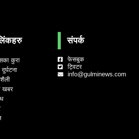
लिंकहरु
संपर्क
फेसबुक
सका कुरा
ट्विटर
दुर्घटना
info@gulminews.com
शैली
 खबर
ाध
र
न