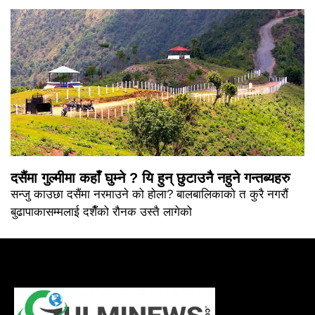
दसैंमा गुल्मीमा कहाँ घुम्ने ? यि हुन् छुटाउनै नहुने गन्तब्यहरु
सन्जु काउछा दसैंमा नरमाउने को होला? बालबालिकाको त कुरै नगरौं
बुढापाकासम्मलाई दशैँको रौनक उस्तै लागेको