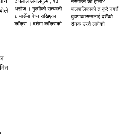
 पनि
टोपलाल अर्यालगुल्मी, १७
नरमाउने को होला?
असोज । गुल्मीको सत्यवती
बालबालिकाको त कुरै नगरौं
बोले
८ भार्सेमा बेच्न राखिएका
बुढापाकासम्मलाई दशैँको
काँक्रा । दशैमा काँक्राको
रौनक उस्तै लागेको
का
रमित