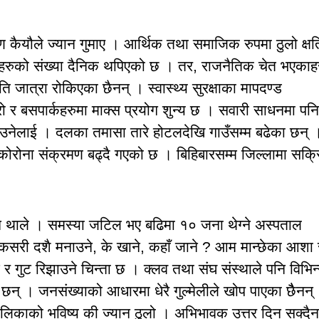
ैयौले ज्यान गुमाए । आर्थिक तथा समाजिक रुपमा ठुलो क्षत
ेहरुको संख्या दैनिक थपिएको छ । तर, राजनैतिक चेत भएकाहर
 जात्रा रोकिएका छैनन् । स्वास्थ्य सुरक्षाका मापदण्ड
ो र बसपार्कहरुमा माक्स प्रयोग शुन्य छ । सवारी साधनमा पनि
ाउनेलाई । दलका तमासा तारे होटलदेखि गाउँसम्म बढेका छन् 
ा कोरोना संक्रमण बढ्दै गएको छ । बिहिबारसम्म जिल्लामा सक्
ा हुन थाले । समस्या जटिल भए बढिमा १० जना थेग्ने अस्पताल
कसरी दशै मनाउने, के खाने, कहाँ जाने ? आम मान्छेका आशा 
र गुट रिझाउने चिन्ता छ । क्लव तथा संघ संस्थाले पनि विभिन
छन् । जनसंख्याको आधारमा धेरै गुल्मेलीले खोप पाएका छैैनन्
ालिकाको भविष्य की ज्यान ठुलो । अभिभावक उत्तर दिन सक्दैन