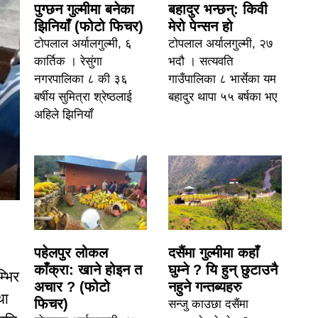
पुग्छन गुल्मीमा बनेका
बहादुर भन्छन्: किवी
झिनियाँ (फोटो फिचर)
मेरो पेन्सन हो
टोपलाल अर्यालगुल्मी, ६
टोपलाल अर्यालगुल्मी, २७
कार्तिक । रेसुंगा
भदौ । सत्यवति
नगरपालिका ८ की ३६
गाउँपालिका ८ भार्सेका यम
बर्षीय सुमित्रा श्रेष्ठलाई
बहादुर थापा ५५ बर्षका भए
अहिले झिनियाँ
पहेलपुर लोकल
दसैंमा गुल्मीमा कहाँ
काँक्रा: खाने होइन त
घुम्ने ? यि हुन् छुटाउनै
्भिर
अचार ? (फोटो
नहुने गन्तब्यहरु
था
फिचर)
सन्जु काउछा दसैंमा