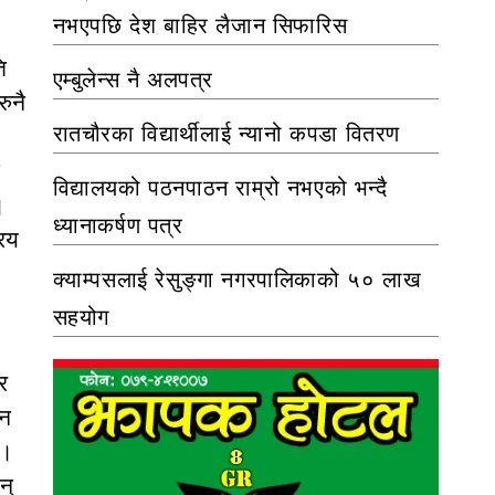
नभएपछि देश बाहिर लैजान सिफारिस
ि
एम्बुलेन्स नै अलपत्र
ुनै
रातचौरका विद्यार्थीलाई न्यानो कपडा वितरण
विद्यालयको पठनपाठन राम्रो नभएको भन्दै
।
ध्यानाकर्षण पत्र
रिय
क्याम्पसलाई रेसुङ्गा नगरपालिकाको ५० लाख
सहयोग
र
्न
 ।
न्