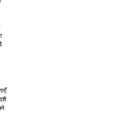
ो
ी
ा
ै
ाएँ
दशै
ने