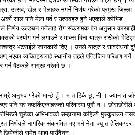
य गरेको छ । मन्दिरमा दर्शक उपस्थित गराउन पाइने छैन् । त्य
रा, उत्सव, खेल र भेलाहरु नगर्ने निर्णय गरेको प्रमुख जिल्ला
अर्को साल पनि मेला पर्व र उत्सवहरु हुने भएकाले कोभिड
ले निर्णय उल्ङघन गर्नेलाई रोग संक्रामक ऐन अनुसार कारबाह
ाक्सको प्रयोग गर्न लगाउने र माक्स बिना यात्रु राखेको भेटिएम
पालचन्द्र भटराईले जानकारी दिए । उनले यात्रु र सावरीधनी दुव
् भएका व्यक्तिहरुलाई स्थानीय तहले एन्टिजिन परिक्षण गर्ने,
 गर्न बैठकले आग्रह गरेको छ ।
रै अनुभव गरेको मान्छे हुँ । म त ठिकै छु, नी । ज्यान त जोग
एर पनि घर नफर्किएकाहरुको परिवारमा पुगौ न । छोराछोरीले 
कोभिडले चुडेका अभिभावको सम्झनामा कहिल्यै मुस्कुराउन नसक्
ित निर्णयले नागरिक संक्रमित भए भने नेता ज्यू त हेलिकप्टर
ने छिमेकीले समेत थाहा पाउँदैनन् ।