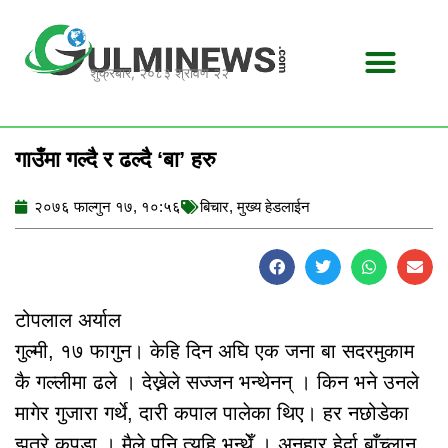
Skip
to
content
शुक्रबार, २०८३ श्रावण २२
गाउँमा गल्दै र ढल्दै ‘बा’ हरु
२०७६ फाल्गुन १७, १०:५६
बिचार
,
मुख्य हेडलाईन
टोपलाल अर्याल
गुल्मी, १७ फागुन। केहि दिन अघि एक जना बा सदरमुकाम
कै गल्लीमा ढले । देख्नेले सज्जन भन्थेनन् । किन भने उनले
मागेर गुजारा गर्थे, दारी कपाल पालेका थिए। हर नछोडेका
झुत्रे कपडा । मैले पनि त्यहि भन्थेँ । अनुहार हेर्दा बाँच्लान