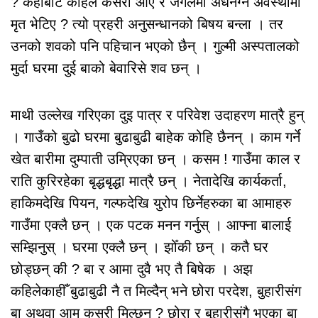
? कहाँबाट कहिले कसरी आए र जंगलमा अर्धनग्न अवस्थामा
मृत भेटिए ? त्यो प्रहरी अनुसन्धानको बिषय बन्ला । तर
उनको शवको पनि पहिचान भएको छैन् । गुल्मी अस्पतालको
मुर्दा घरमा दुई बाको बेवारिसे शव छन् ।
माथी उल्लेख गरिएका दुइ पात्र र परिवेश उदाहरण मात्रै हुन्
। गाउँको बुढो घरमा बुढाबुढी बाहेक कोहि छैनन् । काम गर्ने
खेत बारीमा दुम्पाती उम्रिएका छन् । कसम ! गाउँमा काल र
राति कुरिरहेका बृद्धबृद्धा मात्रै छन् । नेतादेखि कार्यकर्ता,
हाकिमदेखि पियन, गल्फदेखि युरोप छिर्नेहरुका बा आमाहरु
गाउँमा एक्लै छन् । एक पटक मनन गर्नुस् । आफ्ना बालाई
सम्झिनुस् । घरमा एक्लै छन् । झोँकी छन् । कतै घर
छोड्छन् की ? बा र आमा दुवै भए तै बिषेक । अझ
कहिलेकाहीँ बुढाबुढी नै त मिल्दैन् भने छोरा परदेश, बुहारीसंग
बा अथवा आम कसरी मिल्छन् ? छोरा र बुहारीसंगै भएका बा