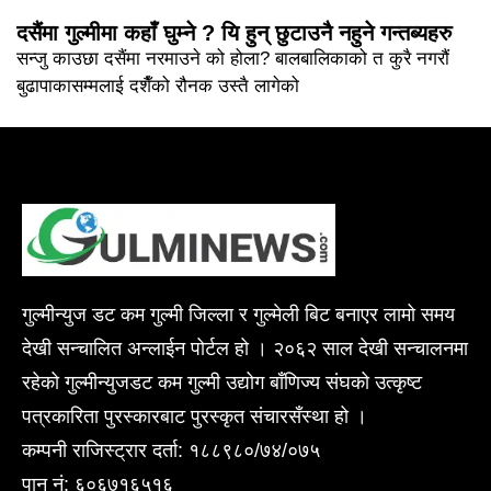
दसैंमा गुल्मीमा कहाँ घुम्ने ? यि हुन् छुटाउनै नहुने गन्तब्यहरु
सन्जु काउछा दसैंमा नरमाउने को होला? बालबालिकाको त कुरै नगरौं
बुढापाकासम्मलाई दशैँको रौनक उस्तै लागेको
गुल्मीन्युज डट कम गुल्मी जिल्ला र गुल्मेली बिट बनाएर लामो समय
देखी सन्चालित अन्लाईन पोर्टल हो । २०६२ साल देखी सन्चालनमा
रहेको गुल्मीन्युजडट कम गुल्मी उद्योग बाँणिज्य संघको उत्कृष्ट
पत्रकारिता पुरस्कारबाट पुरस्कृत संचारसँस्था हो ।
कम्पनी राजिस्ट्रार दर्ता: १८८९८०/७४/०७५
पान नं: ६०६७१६५१६