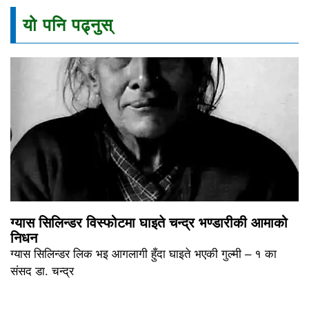
यो पनि पढ्नुस्
ग्यास सिलिन्डर विस्फोटमा घाइते चन्द्र भण्डारीकी आमाको
निधन
ग्यास सिलिन्डर लिक भइ आगलागी हुँदा घाइते भएकी गुल्मी – १ का
संसद डा. चन्द्र