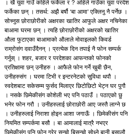
। खै युवा गाउँ कहिले फर्केला र ? अहिले गाउँका युवा परदेश
फर्केका छन् । तसर्थ: अझै बर्षौ ‘बा आमा’ एक्लिनु नै पर्नेछ ।
सोच्नुस छोराछोरीको अक्षरका खातिर आफुले अक्षर नचिनेका
बाआमा घरमा छन् । त्यहि छोराछोरीको अक्षरको खातिर
औला फुटाएका बाआमाको औलाले मोवाइलको किवर्ड
राम्रोसंग दवाउँदैनन् । प्रत्येक दिन तपाई नै फोन सम्पर्क
गर्नुस् । शहर, बजार र परदेशका आफन्तको फोनको
प्रतिक्षामा छन् उनीहरु । आफैले फोन गर्ने खुबी छैन,
उनीहरुसंग । घरमा टिभी र इन्टरनेटको सुविधा थपौ ।
स्वदेशबाट सकेसम्म फुर्सद मिलाएर छिटोछिटो भेट्न घर पुगौ
। नसके छिमेकीसंग कोशेली भए पनि पठाउँ । पठाएको छु
भनेर फोन गरौ । उनीहरुलाई छोराछोरी आए जस्तै लाग्ने छ
। उनीहरुलाई निराशा होइन आशा जगाऊँ । छिमेकीसंग पनि
नियमित सम्पर्कमा बसौ । बा आमालाई मात्रै नभएर
छिमेकीसंग पनि फोन गरेर सन्चो बिसन्चो सोध्ने बानी बसालौ