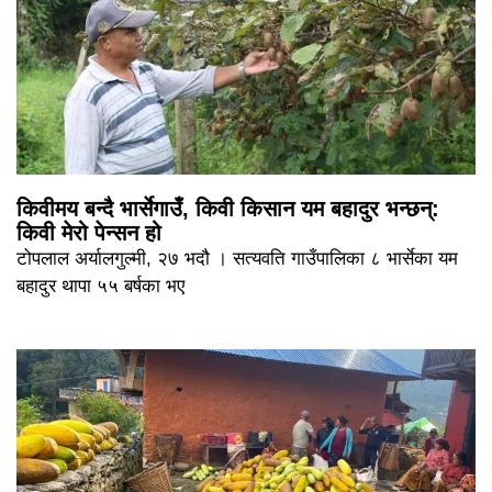
किवीमय बन्दै भार्सेगाउँ, किवी किसान यम बहादुर भन्छन्:
किवी मेरो पेन्सन हो
टोपलाल अर्यालगुल्मी, २७ भदौ । सत्यवति गाउँपालिका ८ भार्सेका यम
बहादुर थापा ५५ बर्षका भए