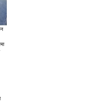
उन
रमा
ा
े