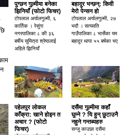
पुग्छन गुल्मीमा बनेका
बहादुर भन्छन्: किवी
झिनियाँ (फोटो फिचर)
मेरो पेन्सन हो
टोपलाल अर्यालगुल्मी, ६
टोपलाल अर्यालगुल्मी, २७
म
कार्तिक । रेसुंगा
भदौ । सत्यवति
पछि
नगरपालिका ८ की ३६
गाउँपालिका ८ भार्सेका यम
बर्षीय सुमित्रा श्रेष्ठलाई
बहादुर थापा ५५ बर्षका भए
अहिले झिनियाँ
ुकाम
नन
पहेलपुर लोकल
दसैंमा गुल्मीमा कहाँ
काँक्रा: खाने होइन त
घुम्ने ? यि हुन् छुटाउनै
अचार ? (फोटो
नहुने गन्तब्यहरु
फिचर)
सन्जु काउछा दसैंमा