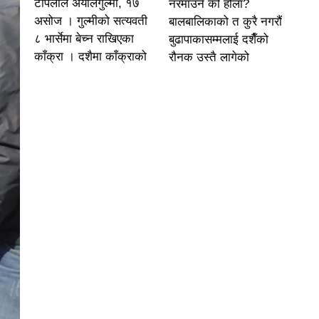
टोपलाल अर्यालगुल्मी, १७
नरमाउने को होला?
असोज । गुल्मीको सत्यवती
बालबालिकाको त कुरै नगरौं
८ भार्सेमा बेच्न राखिएका
बुढापाकासम्मलाई दशैँको
काँक्रा । दशैमा काँक्राको
रौनक उस्तै लागेको