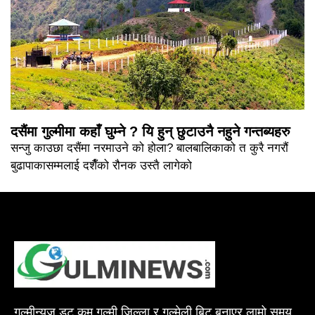
दसैंमा गुल्मीमा कहाँ घुम्ने ? यि हुन् छुटाउनै नहुने गन्तब्यहरु
सन्जु काउछा दसैंमा नरमाउने को होला? बालबालिकाको त कुरै नगरौं
बुढापाकासम्मलाई दशैँको रौनक उस्तै लागेको
गुल्मीन्युज डट कम गुल्मी जिल्ला र गुल्मेली बिट बनाएर लामो समय