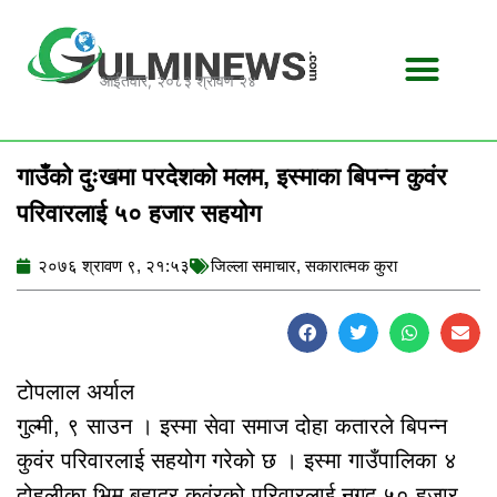
Skip
to
content
आईतवार, २०८३ श्रावण २४
गाउँको दुःखमा परदेशको मलम, इस्माका बिपन्न कुवंर
परिवारलाई ५० हजार सहयोग
२०७६ श्रावण ९, २१:५३
जिल्ला समाचार
,
सकारात्मक कुरा
टोपलाल अर्याल
गुल्मी, ९ साउन । इस्मा सेवा समाज दोहा कतारले बिपन्न
कुवंर परिवारलाई सहयोग गरेको छ । इस्मा गाउँपालिका ४
दोहलीका भिम बहादुर कुवंरको परिवारलाई नगद ५० हजार