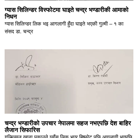
ग्यास सिलिन्डर विस्फोटमा घाइते चन्द्र भण्डारीकी आमाको
निधन
ग्यास सिलिन्डर लिक भइ आगलागी हुँदा घाइते भएकी गुल्मी – १ का
संसद डा. चन्द्र
चन्द्र भण्डारीको उपचार नेपालमा सहज नभएपछि देश बाहिर
लैजान सिफारिस
गुल्मिन्युज खाना पकाउने ग्याँस लिक भएर बिष्फोट पछि आगलागी भएपछि