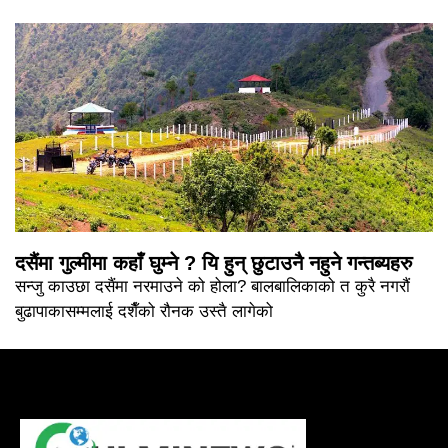
दसैंमा गुल्मीमा कहाँ घुम्ने ? यि हुन् छुटाउनै नहुने गन्तब्यहरु
सन्जु काउछा दसैंमा नरमाउने को होला? बालबालिकाको त कुरै नगरौं
बुढापाकासम्मलाई दशैँको रौनक उस्तै लागेको