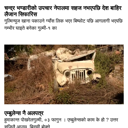
चन्द्र भण्डारीको उपचार नेपालमा सहज नभएपछि देश बाहिर
लैजान सिफारिस
गुल्मिन्युज खाना पकाउने ग्याँस लिक भएर बिष्फोट पछि आगलागी भएपछि
गम्भीर घाइते बनेका गुल्मी-१ का
एम्बुलेन्स नै अलपत्र
हुमाकान्त पोखरेलगुल्मी, ०३ फागुन । एम्बुलेन्सको काम के हो ? उत्तर
सजिलै आउछ, बिरामी बोक्ने