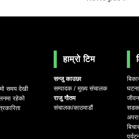
हाम्रो टिम
सन्जु काउछा
बिका
सम्पादक / मुख्य संचालक
घटना 
लामो समय देखी
राजु गौतम
जीवन
लनमा रहेको
संचालक/काठमाडौं
सडक
पत्रकारिता
अपर
बिचा
पर्यट