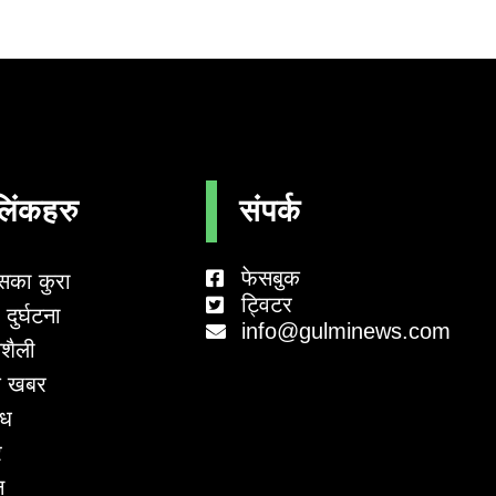
लिंकहरु
संपर्क
फेसबुक
सका कुरा
ट्विटर
दुर्घटना
info@gulminews.com
शैली
 खबर
ाध
र
न