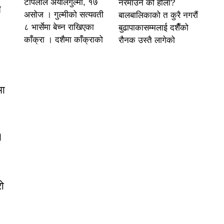
टोपलाल अर्यालगुल्मी, १७
नरमाउने को होला?
ष
असोज । गुल्मीको सत्यवती
बालबालिकाको त कुरै नगरौं
८ भार्सेमा बेच्न राखिएका
बुढापाकासम्मलाई दशैँको
काँक्रा । दशैमा काँक्राको
रौनक उस्तै लागेको
मा
।
ो