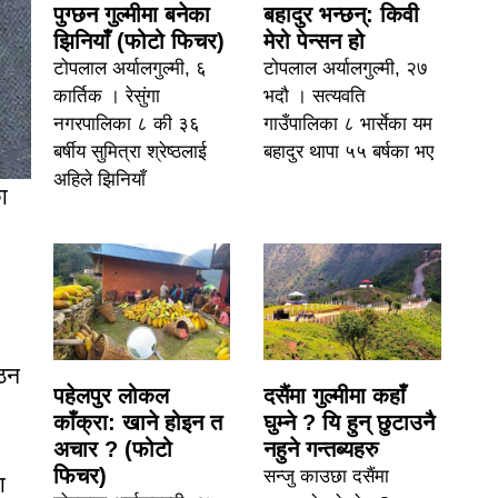
पुग्छन गुल्मीमा बनेका
बहादुर भन्छन्: किवी
झिनियाँ (फोटो फिचर)
मेरो पेन्सन हो
टोपलाल अर्यालगुल्मी, ६
टोपलाल अर्यालगुल्मी, २७
कार्तिक । रेसुंगा
भदौ । सत्यवति
नगरपालिका ८ की ३६
गाउँपालिका ८ भार्सेका यम
बर्षीय सुमित्रा श्रेष्ठलाई
बहादुर थापा ५५ बर्षका भए
अहिले झिनियाँ
ा
गठन
पहेलपुर लोकल
दसैंमा गुल्मीमा कहाँ
काँक्रा: खाने होइन त
घुम्ने ? यि हुन् छुटाउनै
अचार ? (फोटो
नहुने गन्तब्यहरु
फिचर)
सन्जु काउछा दसैंमा
ा