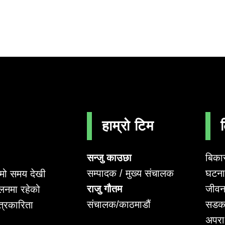
हाम्रो टिम
सन्जु काउछा
बिका
सम्पादक / मुख्य संचालक
घटना 
लामो समय देखी
राजु गौतम
जीवन
लनमा रहेको
संचालक/काठमाडौं
सडक
पत्रकारिता
अपर