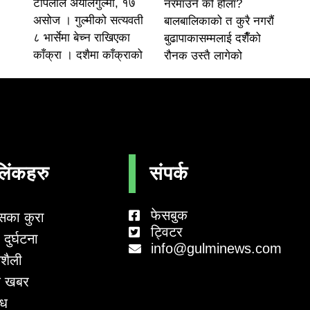
टोपलाल अर्यालगुल्मी, १७
नरमाउने को होला?
असोज । गुल्मीको सत्यवती
बालबालिकाको त कुरै नगरौं
८ भार्सेमा बेच्न राखिएका
बुढापाकासम्मलाई दशैँको
काँक्रा । दशैमा काँक्राको
रौनक उस्तै लागेको
लिंकहरु
संपर्क
फेसबुक
सका कुरा
ट्विटर
दुर्घटना
info@gulminews.com
शैली
 खबर
ाध