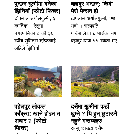
पुग्छन गुल्मीमा बनेका
बहादुर भन्छन्: किवी
झिनियाँ (फोटो फिचर)
मेरो पेन्सन हो
टोपलाल अर्यालगुल्मी, ६
टोपलाल अर्यालगुल्मी, २७
कार्तिक । रेसुंगा
भदौ । सत्यवति
नगरपालिका ८ की ३६
गाउँपालिका ८ भार्सेका यम
बर्षीय सुमित्रा श्रेष्ठलाई
बहादुर थापा ५५ बर्षका भए
अहिले झिनियाँ
पहेलपुर लोकल
दसैंमा गुल्मीमा कहाँ
काँक्रा: खाने होइन त
घुम्ने ? यि हुन् छुटाउनै
अचार ? (फोटो
नहुने गन्तब्यहरु
फिचर)
सन्जु काउछा दसैंमा