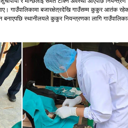
शुचौपाया र मान्छेलाई समेत टोक्ने अवस्था आएपछि नियन्त्रण
ाए। गाउँपालिकामा बजारक्षेत्रदेखि गाउँसम्म कुकुर आतंक रहे
 बनाएपछि स्थानीलयले कुकुर नियन्त्रणका लागि गाउँपालिक