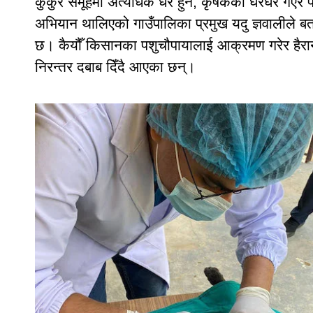
कुकुर समूहमा अत्यधिक धेरै हुने, कृषकका घरघर गएर प
अभियान थालिएको गाउँपालिका प्रमुख यदु ज्ञवालीले बत
छ। कैयौँ किसानका पशुचौपायालाई आक्रमण गरेर हैरान
निरन्तर दबाब दिँदै आएका छन्।