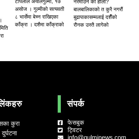
टोपलाल अर्यालगुल्मी, १७
नरमाउने को होला?
असोज । गुल्मीको सत्यवती
बालबालिकाको त कुरै नगरौं
८ भार्सेमा बेच्न राखिएका
बुढापाकासम्मलाई दशैँको
।
काँक्रा । दशैमा काँक्राको
रौनक उस्तै लागेको
समिति
रा
लिंकहरु
संपर्क
फेसबुक
सका कुरा
ट्विटर
दुर्घटना
info@gulminews.com