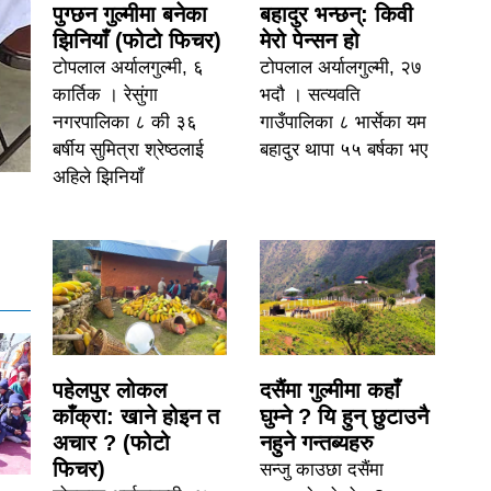
पुग्छन गुल्मीमा बनेका
बहादुर भन्छन्: किवी
झिनियाँ (फोटो फिचर)
मेरो पेन्सन हो
टोपलाल अर्यालगुल्मी, ६
टोपलाल अर्यालगुल्मी, २७
कार्तिक । रेसुंगा
भदौ । सत्यवति
नगरपालिका ८ की ३६
गाउँपालिका ८ भार्सेका यम
बर्षीय सुमित्रा श्रेष्ठलाई
बहादुर थापा ५५ बर्षका भए
अहिले झिनियाँ
पहेलपुर लोकल
दसैंमा गुल्मीमा कहाँ
काँक्रा: खाने होइन त
घुम्ने ? यि हुन् छुटाउनै
अचार ? (फोटो
नहुने गन्तब्यहरु
फिचर)
सन्जु काउछा दसैंमा