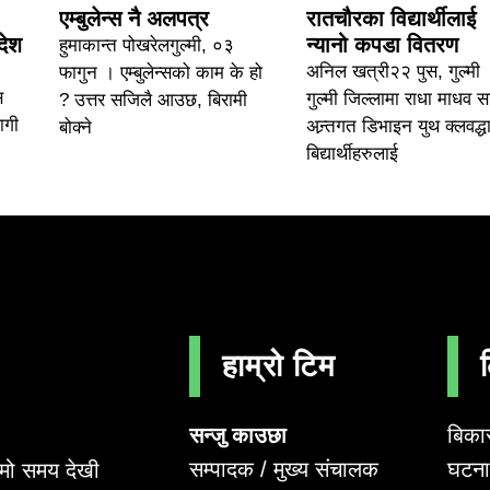
एम्बुलेन्स नै अलपत्र
रातचौरका विद्यार्थीलाई
देश
न्यानो कपडा वितरण
हुमाकान्त पोखरेलगुल्मी, ०३
अनिल खत्री२२ पुस, गुल्मी 
फागुन । एम्बुलेन्सको काम के हो
स
गुल्मी जिल्लामा राधा माधव 
? उत्तर सजिलै आउछ, बिरामी
ागी
अन्र्तगत डिभाइन युथ क्लवद्धा
बोक्ने
बिद्यार्थीहरुलाई
हाम्रो टिम
सन्जु काउछा
बिका
सम्पादक / मुख्य संचालक
घटना 
लामो समय देखी