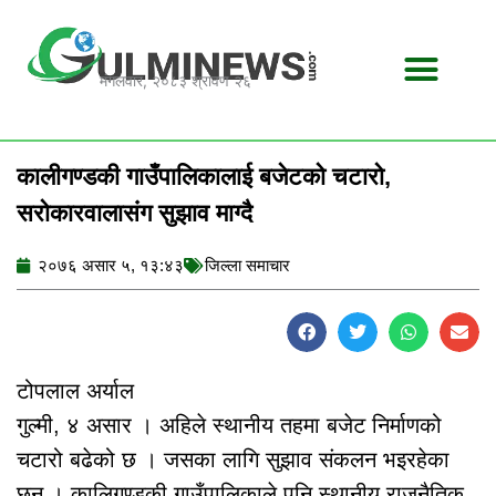
Skip
to
content
मंगलवार, २०८३ श्रावण २६
कालीगण्डकी गाउँपालिकालाई बजेटको चटारो,
सरोकारवालासंग सुझाव माग्दै
२०७६ असार ५, १३:४३
जिल्ला समाचार
टोपलाल अर्याल
गुल्मी, ४ असार । अहिले स्थानीय तहमा बजेट निर्माणको
चटारो बढेको छ । जसका लागि सुझाव संकलन भइरहेका
छन् । कालिगण्डकी गाउँपालिकाले पनि स्थानीय राजनैतिक