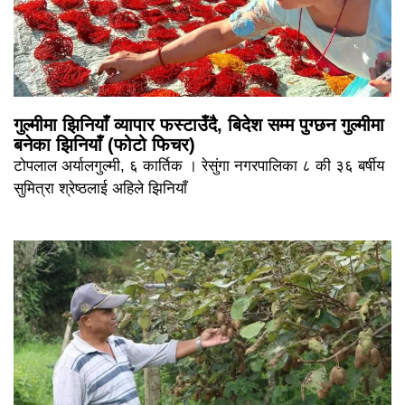
गुल्मीमा झिनियाँ व्यापार फस्टाउँदै, बिदेश सम्म पुग्छन गुल्मीमा
बनेका झिनियाँ (फोटो फिचर)
टोपलाल अर्यालगुल्मी, ६ कार्तिक । रेसुंगा नगरपालिका ८ की ३६ बर्षीय
सुमित्रा श्रेष्ठलाई अहिले झिनियाँ