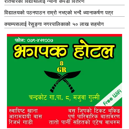
रातचौरका विद्यार्थीलाई न्यानो कपडा वितरण
विद्यालयको पठनपाठन राम्रो नभएको भन्दै ध्यानाकर्षण पत्र
क्याम्पसलाई रेसुङ्गा नगरपालिकाको ५० लाख सहयोग