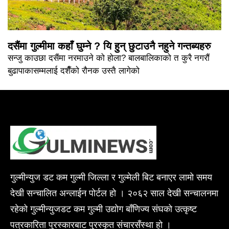
दसैंमा गुल्मीमा कहाँ घुम्ने ? यि हुन् छुटाउनै नहुने गन्तब्यहरु
सन्जु काउछा दसैंमा नरमाउने को होला? बालबालिकाको त कुरै नगरौं
बुढापाकासम्मलाई दशैँको रौनक उस्तै लागेको
गुल्मीन्युज डट कम गुल्मी जिल्ला र गुल्मेली बिट बनाएर लामो समय
देखी सन्चालित अन्लाईन पोर्टल हो । २०६२ साल देखी सन्चालनमा
रहेको गुल्मीन्युजडट कम गुल्मी उद्योग बाँणिज्य संघको उत्कृष्ट
पत्रकारिता पुरस्कारबाट पुरस्कृत संचारसँस्था हो ।