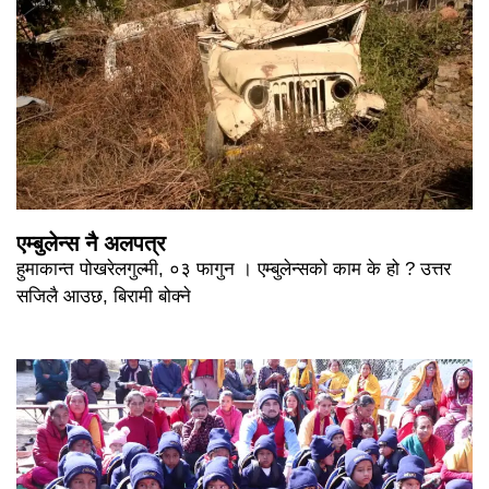
एम्बुलेन्स नै अलपत्र
हुमाकान्त पोखरेलगुल्मी, ०३ फागुन । एम्बुलेन्सको काम के हो ? उत्तर
सजिलै आउछ, बिरामी बोक्ने