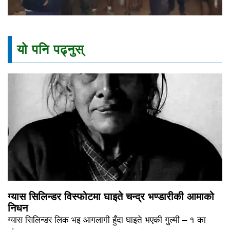
यो पनि पढ्नुस्
ग्यास सिलिन्डर विस्फोटमा घाइते चन्द्र भण्डारीकी आमाको
निधन
ग्यास सिलिन्डर लिक भइ आगलागी हुँदा घाइते भएकी गुल्मी – १ का