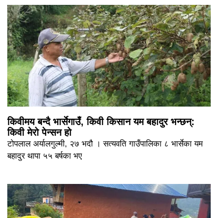
किवीमय बन्दै भार्सेगाउँ, किवी किसान यम बहादुर भन्छन्:
किवी मेरो पेन्सन हो
टोपलाल अर्यालगुल्मी, २७ भदौ । सत्यवति गाउँपालिका ८ भार्सेका यम
बहादुर थापा ५५ बर्षका भए