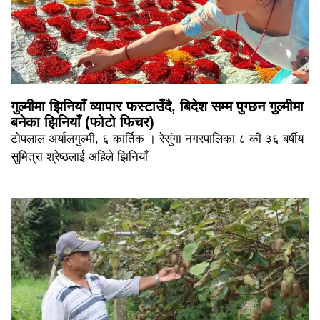
गुल्मीमा झिनियाँ व्यापार फस्टाउँदै, बिदेश सम्म पुग्छन गुल्मीमा
बनेका झिनियाँ (फोटो फिचर)
टोपलाल अर्यालगुल्मी, ६ कार्तिक । रेसुंगा नगरपालिका ८ की ३६ बर्षीय
सुमित्रा श्रेष्ठलाई अहिले झिनियाँ