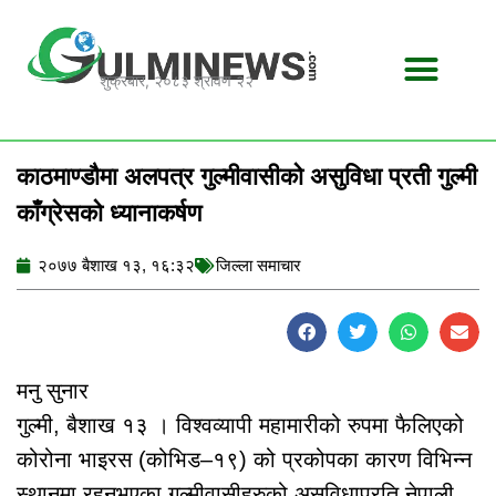
Skip
to
content
शुक्रबार, २०८३ श्रावण २२
काठमाण्डौमा अलपत्र गुल्मीवासीको असुविधा प्रती गुल्मी
काँग्रेसको ध्यानाकर्षण
२०७७ बैशाख १३, १६:३२
जिल्ला समाचार
मनु सुनार
गुल्मी, बैशाख १३ । विश्वव्यापी महामारीको रुपमा फैलिएको
कोरोना भाइरस (कोभिड–१९) को प्रकोपका कारण विभिन्न
स्थानमा रहनुभएका गुल्मीवासीहरुको असुविधाप्रति नेपाली